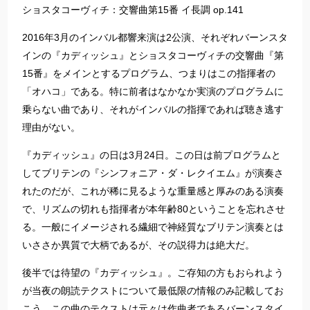
ショスタコーヴィチ：交響曲第15番 イ長調 op.141
2016年3月のインバル都響来演は2公演、それぞれバーンスタ
インの『カディッシュ』とショスタコーヴィチの交響曲『第
15番』をメインとするプログラム、つまりはこの指揮者の
「オハコ」である。特に前者はなかなか実演のプログラムに
乗らない曲であり、それがインバルの指揮であれば聴き逃す
理由がない。
『カディッシュ』の日は3月24日。この日は前プログラムと
してブリテンの『シンフォニア・ダ・レクイエム』が演奏さ
れたのだが、これが稀に見るような重量感と厚みのある演奏
で、リズムの切れも指揮者が本年齢80ということを忘れさせ
る。一般にイメージされる繊細で神経質なブリテン演奏とは
いささか異質で大柄であるが、その説得力は絶大だ。
後半では待望の『カディッシュ』。ご存知の方もおられよう
が当夜の朗読テクストについて最低限の情報のみ記載してお
こう。この曲のテクストは元々は作曲者であるバーンスタイ