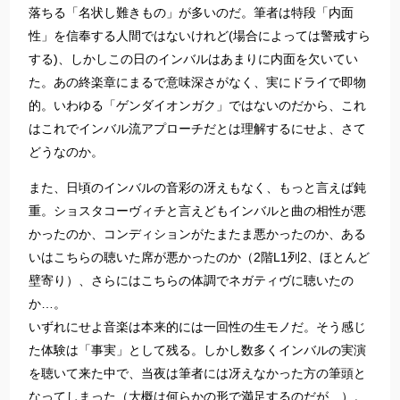
落ちる「名状し難きもの」が多いのだ。筆者は特段「内面
性」を信奉する人間ではないけれど(場合によっては警戒すら
する)、しかしこの日のインバルはあまりに内面を欠いてい
た。あの終楽章にまるで意味深さがなく、実にドライで即物
的。いわゆる「ゲンダイオンガク」ではないのだから、これ
はこれでインバル流アプローチだとは理解するにせよ、さて
どうなのか。
また、日頃のインバルの音彩の冴えもなく、もっと言えば鈍
重。ショスタコーヴィチと言えどもインバルと曲の相性が悪
かったのか、コンディションがたまたま悪かったのか、ある
いはこちらの聴いた席が悪かったのか（2階L1列2、ほとんど
壁寄り）、さらにはこちらの体調でネガティヴに聴いたの
か…。
いずれにせよ音楽は本来的には一回性の生モノだ。そう感じ
た体験は「事実」として残る。しかし数多くインバルの実演
を聴いて来た中で、当夜は筆者には冴えなかった方の筆頭と
なってしまった（大概は何らかの形で満足するのだが…）。