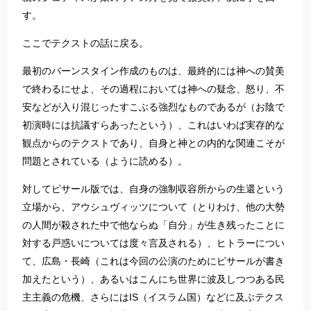
す。
ここでテクストの話に戻る。
最初のバーンスタイン作成のものは、最終的には神への賛美
で終わるにせよ、その過程においては神への疑念、怒り、不
安などが入り混じったすこぶる強烈なものであるが（お陰で
初演時には抗議すらあったという）、これはいわば実存的な
観点からのテクストであり、自身と神との内的な関連こそが
問題とされている（ように読める）。
対してピサール版では、自身の強制収容所からの生還という
立場から、アウシュヴィッツについて（とりわけ、他の大勢
の人間が殺された中で他ならぬ「自分」が生き残ったことに
対する戸惑いについては度々言及される）、ヒトラーについ
て、広島・長崎（これは今回の公演のためにピサールが書き
加えたという）、あるいはこんにち世界に波及しつつある民
主主義の危機、さらにはIS（イスラム国）などに及ぶテクス