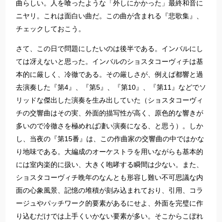
曲らしい。人を喰ったような「外しにかかった」最終和音に
ニヤリ。これは面白い曲だ。この曲が含まれる『悲歌集』、
チェックしておこう。
さて、この日で問題にしたいのは後半である。インバルにし
ては冴えないと思った。インバルのショスタコーヴィチは基
本的に厳しく、冷徹である。その厳しさが、例えば都響と過
去演奏した『第4』、『第5』、『第10』、『第11』などでソ
リッドな傑出した演奏を生み出していた（ショスタコーヴィ
チの交響曲はその実、外面的描写性が高く、原色的な響きが
多いので冷徹さを極めれば凄い演奏になる、と思う）。しか
し、当夜の『第15番』は、この作曲家の交響曲の中ではかな
り地味である。大編成のオーケストラを用いながらも基本的
には室内楽的に扱い、大きく咆哮する瞬間は少ない。また、
ショスタコーヴィチ晩年のなんとも形容し難い不可思議な内
面の心象風景、記憶の堆積が刻み込まれており、引用、コラ
ージュやパッチワーク的要素があるにせよ、外面を完璧に作
り込むだけでは上手くいかない要素が多い。そこからこぼれ