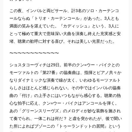
この夜、インバルと両ピサール、計3名のソロ・カーテンコ
ールならぬ「トリオ・カーテンコール」があった。3人とも
満面の笑みを湛えていた。『カディッシュ』という、3人に
とって極めて重大で意味深い大曲を演奏し終えた充実感と安
堵、聴衆の歓呼に対する喜び。それは美しい光景だった。
〜〜〜〜〜〜〜〜〜〜〜〜
ショスタコーヴィチは29日。前半のクン=ウー・パイクとの
モーツァルトの『第27番』の協奏曲は、指揮とピアノ共々か
なりダイナミックな演奏で線が太く、いわゆるモーツァルト
らしさはほとんど感じられない。その中ではインバルの協奏
曲の「付け」の上手さにはいつもながら感心する。聴衆の熱
心な拍手に応え、クン=ウー・パイクはアンコールを弾く。
あの「グリーンスリーヴズ」のメロディが妙な装飾を施され
て奏でられ、一体これは何だ？ と虚を突かれたが、後で聞い
た所によればブゾーニの『トゥーランドットの居間』という