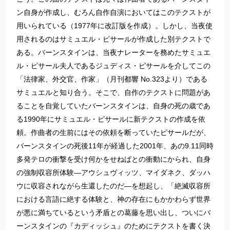
ン自身が作成し、むろん自作自演においてはこのテクストが
用いられている（1977年に改訂版を作成）。しかし、当夜使
用されるのはサミュエル・ピサールが作成した別テクストで
ある。バーンスタインは、当夜ナレーターを務めたサミュエ
ル・ピサール夫人であるジュディス・ピサールを介してこの
「法律家、外交官、作家」（月刊都響 No.323より）である
サミュエルと知り合う。そこで、自作のテクストに問題があ
ることを自覚していたバーンスタインは、自身の死の歳であ
る1990年にサミュエル・ピサールに新テクストの作成を依
頼。作曲者の生前にはその依頼を断っていたピサールだが、
バーンスタインの死後11年が経過した2001年、あの9.11同時
多発テロの衝撃を受け何かをせねばとの衝動にかられ、自身
の強制収容所体験―アウシュヴィッツ、マイダネク、ダッハ
ウに収容されながら生還したのだ―を想起し、「絶滅収容所
における言語に絶する体験と、神の存在にもかかわらず世界
が悪に満ちているという矛盾との葛藤を思い出し、ついにバ
ーンスタインの『カディッシュ』のためにテクストを書く決