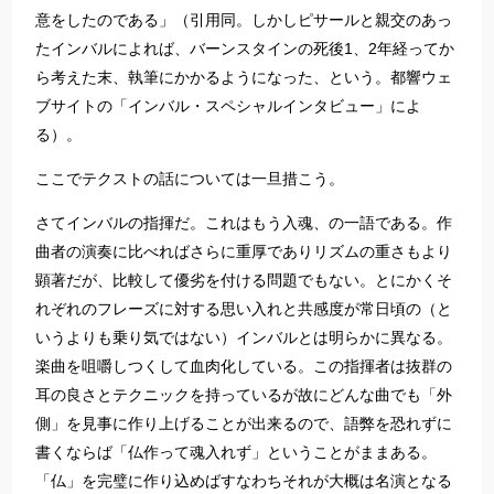
意をしたのである」（引用同。しかしピサールと親交のあっ
たインバルによれば、バーンスタインの死後1、2年経ってか
ら考えた末、執筆にかかるようになった、という。都響ウェ
ブサイトの「インバル・スペシャルインタビュー」によ
る）。
ここでテクストの話については一旦措こう。
さてインバルの指揮だ。これはもう入魂、の一語である。作
曲者の演奏に比べればさらに重厚でありリズムの重さもより
顕著だが、比較して優劣を付ける問題でもない。とにかくそ
れぞれのフレーズに対する思い入れと共感度が常日頃の（と
いうよりも乗り気ではない）インバルとは明らかに異なる。
楽曲を咀嚼しつくして血肉化している。この指揮者は抜群の
耳の良さとテクニックを持っているが故にどんな曲でも「外
側」を見事に作り上げることが出来るので、語弊を恐れずに
書くならば「仏作って魂入れず」ということがままある。
「仏」を完璧に作り込めばすなわちそれが大概は名演となる