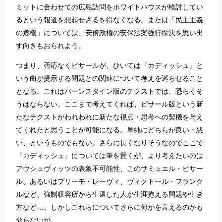
ミットに合わせての広島訪問をホワイトハウスが検討してい
るという報道を想起せざるを得なくなる。または「民主主義
の危機」については、安倍政権の安保法案強行採決を思い出
す向きもおられよう。
つまり、否応なくピサールが、ひいては『カディッシュ』と
いう曲が提示する問題との関連について考えを巡らせること
となる。これはバーンスタイン版のテクストでは、恐らくそ
うはならない。ここまで考えてくれば、ピサール版という新
たなテクストがわれわれに新たな視点・思考への契機を与え
てくれたと思うことが可能になる。単純にどちらが良い・悪
い、というものでもない。さらに長くなりそうなのでここで
『カディッシュ』については筆を置くが、より考えたいのは
アウシュヴィッツの表象不可能性、このサミュエル・ピサー
ル、あるいはプリーモ・レーヴィ、ヴィクトール・フランク
ルなど、強制収容所から生還した人が生涯抱える問題や生き
方など…。しかしこれらについてさらに何かを言えるのかも
分らないが。