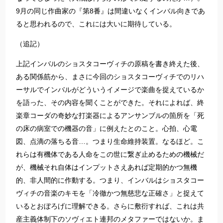
9月の同じ作曲家の『第8番』は間違いなくインバル向きであ
ると思われるので、これには大いに期待している。
（追記）
上記インバルのショスタコーヴィチの原稿を書き終えた後、
ある関係筋から、まさに今回のショスタコーヴィチでのリハ
ーサルでインバルがどういうイメージで楽曲を捉えているか
を語った、その内容を聞くことができた。それによれば、終
楽章コーダの奇妙な打楽器によるアンサンブルの箇所を「死
の床の病室での機器の音」に例えたとのこと。心拍、心電
図、点滴の落ちる音…。つまり生命維持装置。なるほど。こ
れらは有機体である人命をこの世に繋ぎ止めるための機械だ
が、機械それ自体はインプットさえあれば定期的かつ無機
的、非人間的に作動する。つまり、インバルはショスタコー
ヴィチの音楽のキモを「冷徹かつ無慈悲な正確さ」と捉えて
いるとおぼろげに理解できる。さらに敷衍すれば、これは共
産主義体制下のソヴィエト連邦のメタファーではないか。ま