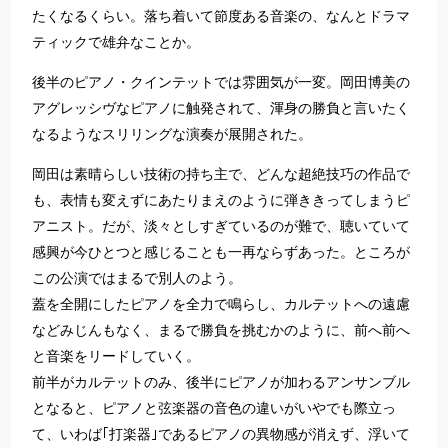
たくなるくらい。落ち着いて節度ある音楽の、なんとドラマ
ティックで雄弁なことか。
後半のピアノ・クインテットでは雰囲気が一変。岡田博美の
アグレッシヴなピアノに触発されて、渾身の勝負と言いたく
なるようなスリリングな演奏が展開された。
岡田は素晴らしい技術の持ち主で、どんな超絶技巧の作品で
も、表情も変えずにあたりまえのように弾ききってしまうピ
アニスト。だが、淡々としすぎているのが難で、聴いていて
感興が今ひとつと感じることも一再ならずあった。ところが
この公演ではまるで別人のよう。
蓋を全開にしたピアノを全力で鳴らし、カルテットへの遠慮
などみじんもなく、まるで勝負を挑むかのように、前へ前へ
と音楽をリードしていく。
前半がカルテットのみ、後半にピアノが加わるアンサンブル
となると、ピアノと弦楽器の音色の違いがいやでも際立っ
て、いわば｢打楽器｣であるピアノの異物感が消えず、浮いて