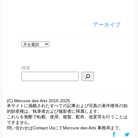
テ
ゴ
リ
アーカイブ
ー
ア
ー
カ
検索
イ
ブ
(C) Mercure des Arts 2015-2025
本サイトに掲載されたすべての記事および写真の著作権等の知
的財産権は、執筆者および撮影者に帰属します。
これらを無断で転載、使用、複製、配布、改変等を行うことは
できません。
問い合わせはContact UsにてMercure des Arts 事務局まで。