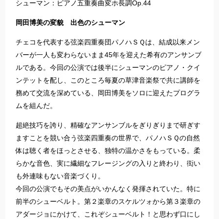
シューマン：ピアノ五重奏曲変ホ長調Op.44
岡田博美の変貌 出色のシューマン
チェコを代表する弦楽四重奏団パノハＳＱは、結成以来メン
バーが一人も変わらないまま45年を迎えた希有のアンサンブ
ルである。今回の公演では後半にシューマンのピアノ・クイ
ンテットを配し、このところ毎夏の草津音楽祭で共に講師を
務めて交流を深めている、岡田博美をソロに迎えたプログラ
ムを組んだ。
超絶技巧を誇り、精確なアンサンブルをぎりぎりまで研ぎす
ますことを競い合う弦楽四重奏の世界で、パノハＳＱの自然
体は聴く者をほっとさせる、独特の温かさをもっている。柔
らかな音色、実に繊細なフレージングの入りと終わり、衒い
も外連味もない音楽づくり。
今回の公演でもその美点がいかんなく発揮されていた。特に
前半のシューベルト。第２楽章のスケルツォから第３楽章の
アダージョにかけて、これぞシューベルト！と思わず口にし