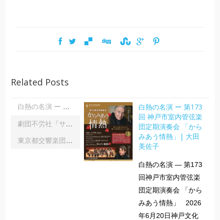
Related Posts
白熱の名演 ー 第173
白熱の名演 ー 第173回 神戸市室内管弦楽団定期演奏会 「からみあう情熱」| 大田美佐子
回 神戸市室内管弦楽
劇団不労社『サイキックサイファー』｜内野 儀
団定期演奏会 「から
みあう情熱」| 大田
東京都交響楽団第1045回定期演奏会Aシリーズ｜齋藤俊夫
美佐子
白熱の名演 ― 第173
回神戸市室内管弦楽
団定期演奏会 「から
みあう情熱」 2026
年6月20日神戸文化