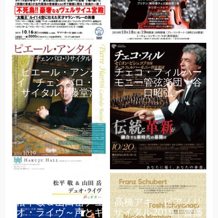
ピエール・アンタ
チェコ・フィルハー
イ チェンバロ・リ
モニー管弦楽団｜谷
サイタル｜藤堂清
口昭弘
松平敬＆山田岳デュ
高橋アキ ピアノリ
オ・ライヴ～声とギ
サイタル2019｜齋藤