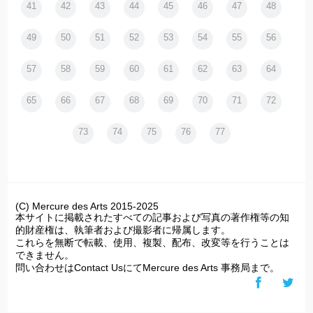
41
42
43
44
45
46
47
48
49
50
51
52
53
54
55
56
57
58
59
60
61
62
63
64
65
66
67
68
69
70
71
72
73
74
75
76
77
(C) Mercure des Arts 2015-2025
本サイトに掲載されたすべての記事および写真の著作権等の知
的財産権は、執筆者および撮影者に帰属します。
これらを無断で転載、使用、複製、配布、改変等を行うことは
できません。
問い合わせはContact UsにてMercure des Arts 事務局まで。