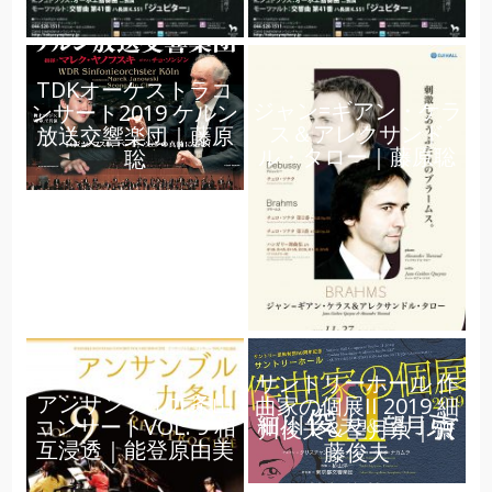
TDKオーケストラコ
ジャン=ギアン・ケラ
ンサート2019 ケルン
ス＆アレクサンド
放送交響楽団｜藤原
ル・タロー｜藤原聡
聡
サントリーホール 作
アンサンブル九条山
曲家の個展II 2019 細
コンサートVOL. 9 相
川俊夫＆望月京｜齋
互浸透｜能登原由美
藤俊夫