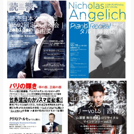
読売日本交響楽団
ニコラ・アンゲリッ
第592回定期演奏会｜
シュ ピアノ・リサイ
能登原由美
タル｜藤原聡
クリストフ・ルセ＆
山澤慧無伴奏チェロ
パリの仲間たち《マ
リサイタル マインド
ラン・マレの肖像》
ツリーvol.5｜西村紗
｜藤堂清
知