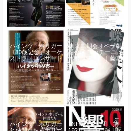
ハインツ・ホリガー
東京二期会オペラ劇
《80歳記念》オーケ
場公演 プッチーニ：
ストラ・コンサート
《蝶々夫人》｜藤堂
｜齋藤俊夫
清
ハインツ・ホリガー
NHK交響楽団 第
と仲間たち～ホリガ
1921回定期公演｜丘