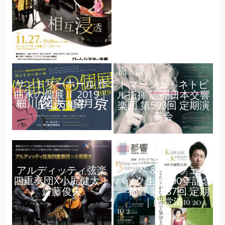
サントリーホール 作
トマーシュ・ネトピ
曲家の個展Ⅱ 2019｜
ル指揮 読売日本交響
丘山万里子
楽団 第593回 定期演
奏会
アルディッティ弦楽
スッペ＆オッフェン
四重奏団X小㞍健太｜
バック生誕200年記念
齋藤俊夫
—都響 第887回 定期
｜藤堂清