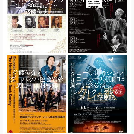
ー生誕80年記念～｜
山万里子
齋藤俊夫
佐藤俊介とオラン
ミューザ川崎シンフ
ダ・バッハ協会管弦
ォニーホール開館15
楽団｜西村紗知
周年記念公演 シェー
ンベルク『グレの
歌』｜藤原聡