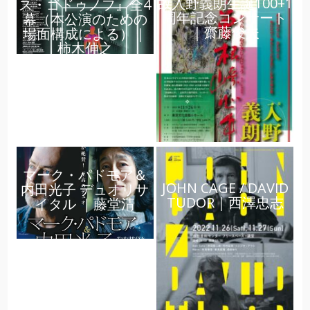
故入野義朗生誕100+1
ス・ゴドゥノフ』全4
周年記念コンサート
幕（本公演のための
｜齋藤俊夫
場面構成による）｜
柿木伸之
マーク・パドモア＆
JOHN CAGE / DAVID
内田光子 デュオリサ
TUDOR｜西澤忠志
イタル ｜藤堂清