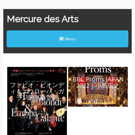
Mercure des Arts
Menu
BBC Proms JAPAN
ファビオ・ビオンデ
2022｜小島広之
ィ＆エウローパ・ガ
ランテ｜藤堂清