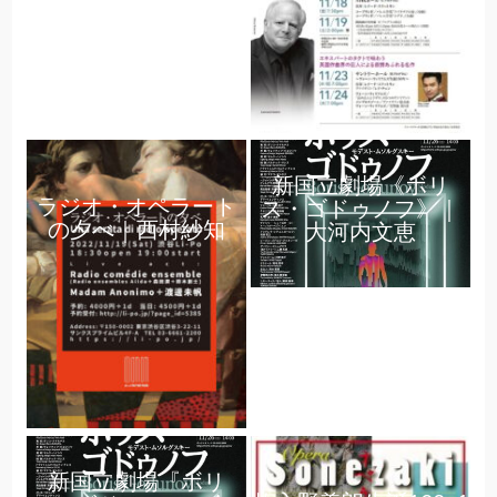
新国立劇場《ボリ
ラジオ・オペラート
ス・ゴドゥノフ》｜
の夕べ｜西村紗知
大河内文恵
新国立劇場『ボリ