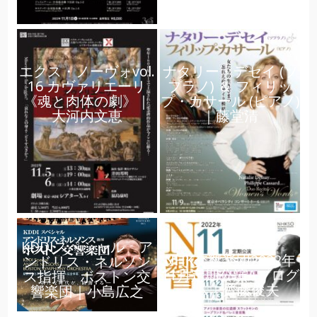
エクス・ノーヴォvol.
ナタリー・デセイ (ソ
16 カヴァリエーリ
プラノ) ＆ フィリッ
《魂と肉体の劇》｜
プ・カサール (ピアノ)
大河内文恵
｜藤堂清
KDDIスペシャル ア
NHK交響楽団2022年
ンドリス・ネルソン
11月定期公演Aプログ
ス指揮 ボストン交
ラム｜齋藤俊夫
響楽団｜小島広之