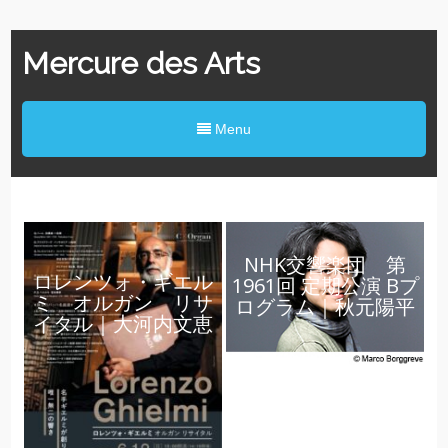
Mercure des Arts
Menu
NHK交響楽団 第
ロレンツォ・ギエル
1961回 定期公演 Bプ
ミ オルガン リサ
ログラム｜秋元陽平
イタル｜大河内文恵