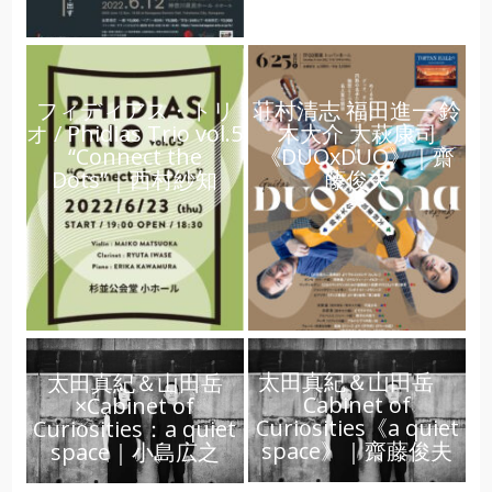
フィディアス・トリ
荘村清志 福田進一 鈴
オ / Phidias Trio vol.5
木大介 大萩康司
“Connect the
《DUOxDUO》｜齋
Dots”｜西村紗知
藤俊夫
太田真紀＆山田岳
太田真紀＆山田岳
Cabinet of
×Cabinet of
Curiosities《a quiet
Curiosities：a quiet
space》｜齋藤俊夫
space｜小島広之