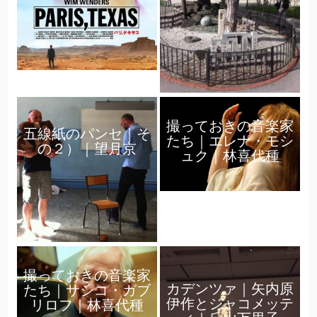
撮っておきの音楽家
五線紙のパンセ｜そ
たち｜エレナ・モシ
の２）｜望月京
ュク｜林喜代種
撮っておきの音楽家
カデンツァ｜矢内原
たち｜サシコ・ガブ
伊作とジャコメッテ
リロフ｜林喜代種