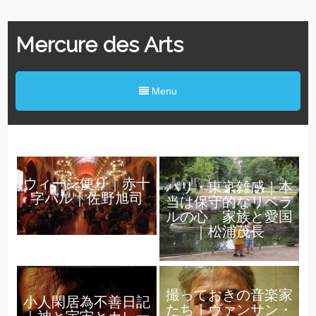
Mercure des Arts
Menu
ウィーン便り｜赤十
パリ・東京雑感｜本
字バル｜佐野旭司
当は保守的なリベラ
ルの心 家族と愛国
｜松浦茂長
撮っておきの音楽家
小人閑居為不善日記
たち｜ヴァンサン・