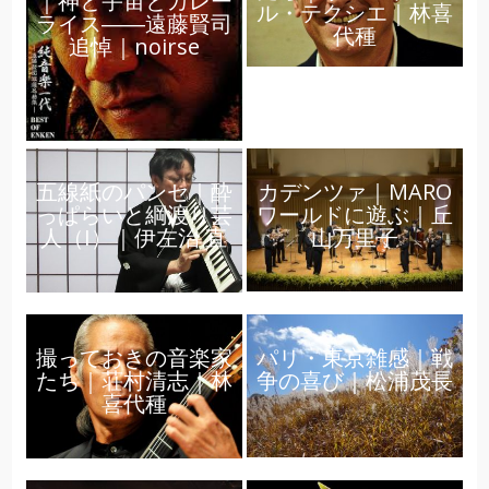
｜神と宇宙とカレー
ル・テクシエ｜林喜
ライス――遠藤賢司
代種
追悼｜noirse
カデンツァ｜MARO
五線紙のパンセ｜酔
ワールドに遊ぶ｜丘
っぱらいと綱渡り芸
山万里子
人（I）｜伊左治 直
パリ・東京雑感｜戦
撮っておきの音楽家
争の喜び｜松浦茂長
たち｜荘村清志｜林
喜代種