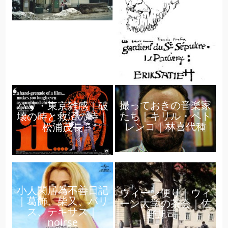
祭の30年とエリッ
ク・サティ｜船山隆
撮っておきの音楽家
パリ・東京雑感｜破
たち｜キリル・ペト
壊の時と救済の時｜
レンコ｜林喜代種
松浦茂長
小人閑居為不善日記
ウィーン便り｜ウィ
｜葛飾、柴又、パリ
ーン大学の茶会｜佐
ス、テキサス｜
野旭司
noirse