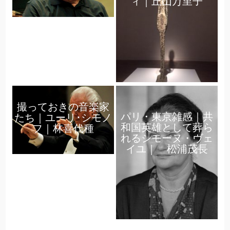
ィ｜丘山万里子
撮っておきの音楽家
パリ・東京雑感｜共
たち｜ユーリ･シモノ
和国英雄として葬ら
フ｜林喜代種
れるシモーヌ・ヴェ
イユ｜ 松浦茂長