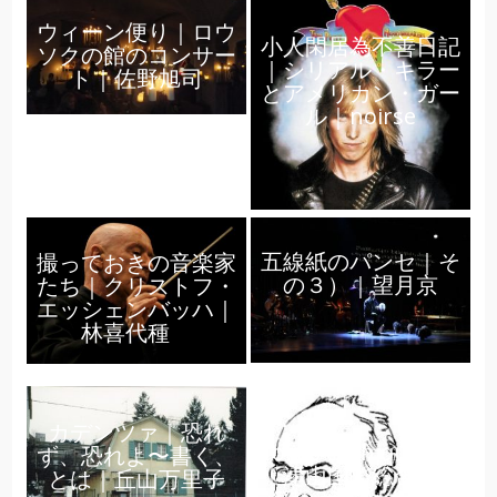
ウィーン便り｜ロウ
小人閑居為不善日記
ソクの館のコンサー
｜シリアル・キラー
ト｜佐野旭司
とアメリカン・ガー
ル｜noirse
五線紙のパンセ｜そ
撮っておきの音楽家
の３）｜望月京
たち｜クリストフ・
エッシェンバッハ｜
林喜代種
カデンツァ｜恐れ
folios crithiques ⑫
ず、恐れよ〜書く、
｜津山国際総合音楽
とは｜丘山万里子