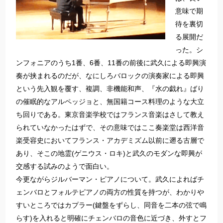
意味で期
待を裏切
る展開だ
った。シ
ンフォニアのうち1番、6番、11番の前後に武久による即興演
奏が挟まれるのだが、なにしろバロックの演奏家による即興
という先入観を覆す、複調、非機能和声、『水の戯れ』ばり
の催眠的なアルペッジョと、無国籍コース料理のような大立
ち回りである。東京音楽学校ではフランス音楽はさして教え
られていなかったはずで、その意味ではここ奏楽堂は西洋音
楽受容史においてフランス・アカデミズム以前に遡る古層で
あり、そこの地霊(ゲニウス・ロキ)と武久のモダンな即興が
交感する試みのようで面白い。
今更ながらジルバーマン・ピアノについて。武久によればチ
ェンバロとフォルテピアノの両方の性質を持つが、わかりや
すいところではカプラー(鍵盤をずらし、同音を二本の弦で鳴
らす)を入れると明確にチェンバロの音色に近づき、外すとフ