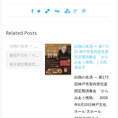
Related Posts
白熱の名演 ー 第173
白熱の名演 ー 第173回 神戸市室内管弦楽団定期演奏会 「からみあう情熱」| 大田美佐子
回 神戸市室内管弦楽
劇団不労社『サイキックサイファー』｜内野 儀
団定期演奏会 「から
みあう情熱」| 大田
東京都交響楽団第1045回定期演奏会Aシリーズ｜齋藤俊夫
美佐子
白熱の名演 ― 第173
回神戸市室内管弦楽
団定期演奏会 「から
みあう情熱」 2026
年6月20日神戸文化
ホール 大ホール