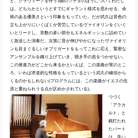
と、クラヴィーアを伴う3曲のソナタのほうについてわたし
は、どちらかというとすでにギャラント様式を思わせる、余
裕のある優美さという印象をもっていた。だが武久は音色の
立ち上がりにいくばくか苦労しているヴァイオリンをぐいぐ
いとリードし、音数の多い部分もエネルギッシュに詰めてい
く急迫した演奏だ。次第に音が伸びやかになったヴァイオリ
ンも目まぐるしいオブリガートをもってこれに応え、緊密な
アンサンブルを織り上げていき、聴き手の息をつかせない。
この推進力がどこから来るかといえば、この楽曲が実のとこ
ろ、いわば求道的な性格をもっているという武久の確信から
くるのかもしれない(プログラムには、この楽曲がイエスの生
涯と重ねられうる点が仄めかされている)。
つづく
「アラカ
ルト」と
銘打たれ
たパート
は、良い