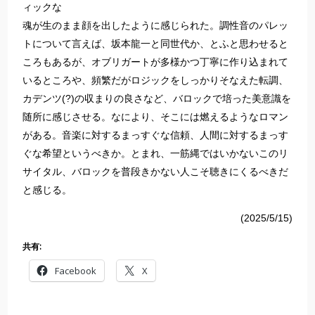
ィックな
魂が生のまま顔を出したように感じられた。調性音のパレッ
トについて言えば、坂本龍一と同世代か、とふと思わせると
ころもあるが、オブリガートが多様かつ丁寧に作り込まれて
いるところや、頻繁だがロジックをしっかりそなえた転調、
カデンツ(?)の収まりの良さなど、バロックで培った美意識を
随所に感じさせる。なにより、そこには燃えるようなロマン
がある。音楽に対するまっすぐな信頼、人間に対するまっす
ぐな希望というべきか。とまれ、一筋縄ではいかないこのリ
サイタル、バロックを普段きかない人こそ聴きにくるべきだ
と感じる。
(2025/5/15)
共有:
Facebook
X