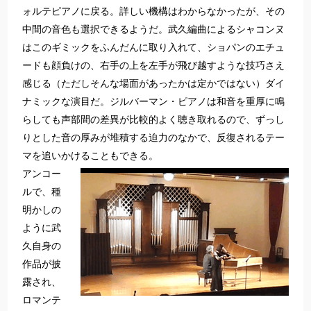
ォルテピアノに戻る。詳しい機構はわからなかったが、その
中間の音色も選択できるようだ。武久編曲によるシャコンヌ
はこのギミックをふんだんに取り入れて、ショパンのエチュ
ードも顔負けの、右手の上を左手が飛び越すような技巧さえ
感じる（ただしそんな場面があったかは定かではない）ダイ
ナミックな演目だ。ジルバーマン・ピアノは和音を重厚に鳴
らしても声部間の差異が比較的よく聴き取れるので、ずっし
りとした音の厚みが堆積する迫力のなかで、反復されるテー
マを追いかけることもできる。
アンコー
ルで、種
明かしの
ように武
久自身の
作品が披
露され、
ロマンテ