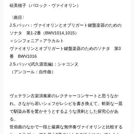
硲美穂子（バロック・ヴァイオリン）
〈曲目〉
J.S.バッハ：ヴァイオリンとオブリガート鍵盤楽器のための
ソナタ 第1-2番（BWV1014,1015）
＜シンフォニア＞アラカルト
ヴァイオリンとオブリガート鍵盤楽器のためのソナタ 第3
番 BWV1016
J.S.バッハ(武久源造編)：シャコンヌ
（アンコール：自作曲）
ヴェテラン古楽演奏家のレクチャーコンサートと思うなか
れ。さながら若いシェフがレシピを書き換えて、斬新な一皿
で馴染み客を驚かそうとするような溌剌とした探究心があ
る。
世俗曲のなかで一段と厳粛な無伴奏ヴァイオリンと比較する