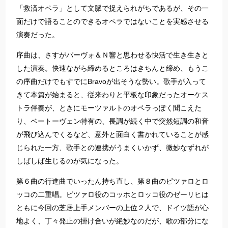
「救済オペラ」として文脈で捉えられがちであるが、その一
面だけで語ることのできるオペラではないことを実感させる
演奏だった。
序曲は、さすがパーヴォ＆Ｎ響と思わせる快活で生き生きと
した演奏。快速ながら締めるところはきちんと締め、もうこ
の序曲だけでもすでにBravoが出そうな勢い。歌手が入って
きて本篇が始まると、従来わりと平板な印象だったオーケス
トラ伴奏が、ときにモーツァルトのオペラっぽく聞こえた
り、ベートーヴェン特有の、長調が続く中で突然短調の和音
が飛び込んでくるなど、意外と面白く書かれていることが感
じられた一方、歌手との連携がうまくいかず、微妙なずれが
しばしば生じるのが気になった。
第６曲の行進曲でいったん持ち直し、第８曲のピツァロとロ
ッコの二重唱。ピツァロ役のコッホとロッコ役のゼーリヒは
ともに今回の芝居上手メンバーの上位２人で、ドイツ語が心
地よく、丁々発止の掛け合いが絶妙なのだが、歌の部分にな