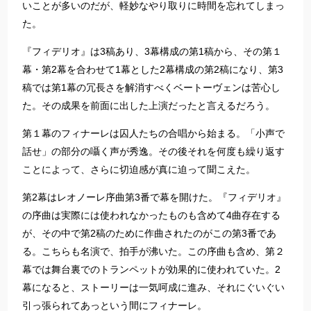
いことが多いのだが、軽妙なやり取りに時間を忘れてしまっ
た。
『フィデリオ』は3稿あり、3幕構成の第1稿から、その第１
幕・第2幕を合わせて1幕とした2幕構成の第2稿になり、第3
稿では第1幕の冗長さを解消すべくベートーヴェンは苦心し
た。その成果を前面に出した上演だったと言えるだろう。
第１幕のフィナーレは囚人たちの合唱から始まる。「小声で
話せ」の部分の囁く声が秀逸。その後それを何度も繰り返す
ことによって、さらに切迫感が真に迫って聞こえた。
第2幕はレオノーレ序曲第3番で幕を開けた。『フィデリオ』
の序曲は実際には使われなかったものも含めて4曲存在する
が、その中で第2稿のために作曲されたのがこの第3番であ
る。こちらも名演で、拍手が沸いた。この序曲も含め、第２
幕では舞台裏でのトランペットが効果的に使われていた。2
幕になると、ストーリーは一気呵成に進み、それにぐいぐい
引っ張られてあっという間にフィナーレ。