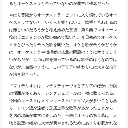
るとオーケストラと合っていないのが非常に残念だった。
やはり普段からオーケストラ・ピットに入り慣れているオー
ケストラでないと、いくらＮ響とはいえ、歌手と合わせるの
は難しいのだろうかと考え始めた直後、第９曲でレオノーレ
役のピエチョンカが歌い始めて驚いた。今日初めてオーケス
トラとぴったり合った歌を聞いた。オケと歌が合うかどうか
は、オーケストラや指揮者の技量の問題のように考えてしま
いがちだが、じつは鍵を握っているのは歌手のほうなのでは
ないか。当然のように、このアリアの終わりには大きな拍手
が沸き起こった。
『フィデリオ』は、レチタティーヴォとアリアのほかに台詞
の場面が多くあり、ジングシュピールの一種に数えられる。
今回のキャストはメインキャストにドイツ人が多いこともあ
り、ドイツ語が達者で芝居上手な歌手が多かったことから、
芝居の場面が非常に楽しめた。一般にオペラの第１幕は、人
物と設定の紹介に大半が費やされるためにあまり心惹かれな