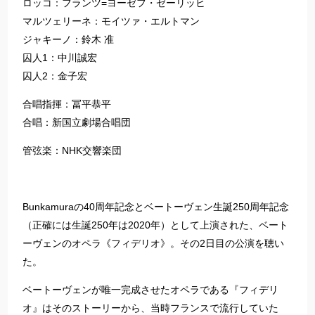
ロッコ：フランツ=ヨーゼフ・ゼーリッヒ
マルツェリーネ：モイツァ・エルトマン
ジャキーノ：鈴木 准
囚人1：中川誠宏
囚人2：金子宏
合唱指揮：冨平恭平
合唱：新国立劇場合唱団
管弦楽：NHK交響楽団
Bunkamuraの40周年記念とベートーヴェン生誕250周年記念
（正確には生誕250年は2020年）として上演された、ベート
ーヴェンのオペラ《フィデリオ》。その2日目の公演を聴い
た。
ベートーヴェンが唯一完成させたオペラである『フィデリ
オ』はそのストーリーから、当時フランスで流行していた