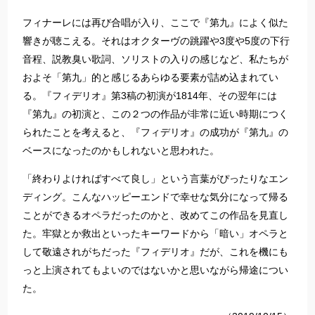
フィナーレには再び合唱が入り、ここで『第九』によく似た
響きが聴こえる。それはオクターヴの跳躍や3度や5度の下行
音程、説教臭い歌詞、ソリストの入りの感じなど、私たちが
およそ「第九」的と感じるあらゆる要素が詰め込まれてい
る。『フィデリオ』第3稿の初演が1814年、その翌年には
『第九』の初演と、この２つの作品が非常に近い時期につく
られたことを考えると、『フィデリオ』の成功が『第九』の
ベースになったのかもしれないと思われた。
「終わりよければすべて良し」という言葉がぴったりなエン
ディング。こんなハッピーエンドで幸せな気分になって帰る
ことができるオペラだったのかと、改めてこの作品を見直し
た。牢獄とか救出といったキーワードから「暗い」オペラと
して敬遠されがちだった『フィデリオ』だが、これを機にも
っと上演されてもよいのではないかと思いながら帰途につい
た。