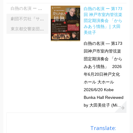
白熱の名演 ー 第173
白熱の名演 ー 第173回 神戸市室内管弦楽団定期演奏会 「からみあう情熱」| 大田美佐子
回 神戸市室内管弦楽
劇団不労社『サイキックサイファー』｜内野 儀
団定期演奏会 「から
みあう情熱」| 大田
東京都交響楽団第1045回定期演奏会Aシリーズ｜齋藤俊夫
美佐子
白熱の名演 ― 第173
回神戸市室内管弦楽
団定期演奏会 「から
みあう情熱」 2026
年6月20日神戸文化
ホール 大ホール
2026/6/20 Kobe
Bunka Hall Reviewed
by 大田美佐子 (Mi...
Translate: