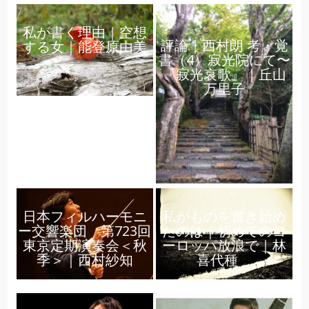
私が書く理由｜空想
評論｜西村朗 考・覚
する女｜能登原由美
書（4）寂光院にて〜
『寂光哀歌』｜丘山
万里子
日本フィルハーモニ
私がものを書き始め
ー交響楽団 第723回
たのは｜初めてのヨ
東京定期演奏会＜秋
ーロッパ放浪で｜林
季＞｜西村紗知
喜代種