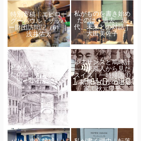
私がものを書き始め
特別寄稿｜エピロー
たのは｜過去、現
グ〜パウル・ザッハ
代、未来との対話｜
ー財団訪問記（6）｜
大田美佐子
浅井佑太
ルネサンスと鳩時計
私がものを書き始め
——東京人から見た
たのは｜言葉の無い
スイス｜一時帰国①
歌｜小石かつら
紙幣のなかの建築
家｜秋元陽平
パリ・東京雑感｜ト
私が書く理由｜転落