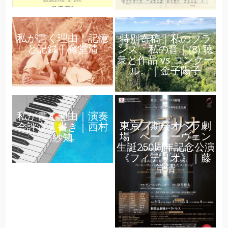
私が書く理由｜記憶
特別寄稿｜私のフラ
と記録｜藤堂清
ンス、私の音｜(8) 聴
衆と作品 vs コンクー
ル。｜金子陽子
私が書く理由｜演奏
東京二期会オペラ劇
会評覚え書き｜西村
場 ベートーヴェン
紗知
生誕250周年記念公演
《フィデリオ》｜藤
堂清