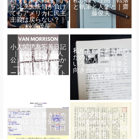
ランプ大統領が負け
と執筆と人生と｜齋
てもアメリカに民主
藤俊夫
主義は戻らない？｜
松浦茂長
小人閑居為不善日記
私がものを書き始め
｜TENETの「主人
たのは｜「書く」と
公」とは何者なのか
いうこと――音楽と
――クリストファ
向き合い、表現する
ー・ノーランは「ト
｜佐野旭司
ランプ時代」をどう
描いたか｜noirse
私がものを書き始め
漢語文献学夜話｜
たのは｜自分史を振
vagueness and
り返りながら｜谷口
construction ｜橋本
昭弘
秀美