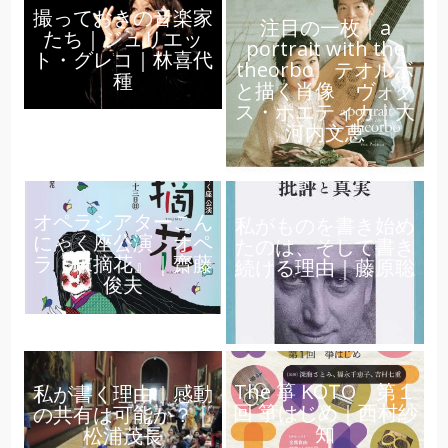
撮っておきの音楽家
注目の一枚｜a
たち｜ジュリエッ
portrait with the
ト・グレコ｜林喜代
theorbo テオルボ
種
と描く肖像 ヴォク
ス・ポエティカ｜大
河内文恵
オペラシアターこん
私がものを書き始め
にゃく座公演 オペ
たのは、そして書き
ラ『末摘花』｜齋藤
続ける理由｜藤原聡
俊夫
The 箏 KOTO 第１
私が書く理由｜感動
回 箏はじめ｜西村紗
の共有は可能か？｜
知
松浦茂長