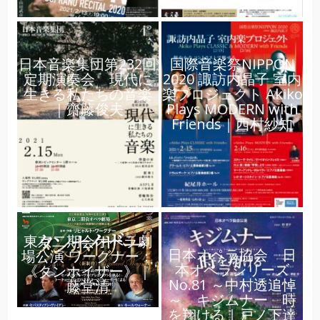
日本音楽集団第232回
国際音楽祭NIPPON
定期演奏会 現代に
2020 諏訪内晶子 室内
生きる私たちの音楽
楽プロジェクト Akiko
｜齋藤俊夫
Plays MODERN with
Friends｜西村紗知
東京二期会オペラ劇
日本オペラ協会 日
場公演 ワーグナー：
本オペラシリーズ
《タンホイザー》｜
No.81 ～中村透追悼
藤堂清
～ キジムナー 時
を翔ける｜戸ノ下達