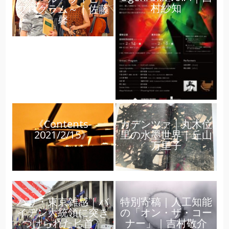
村紗知
プログラム～｜佐藤
馨
《Contents-
カデンツァ｜丸木位
2021/2/15》
里の水墨世界｜丘山
万里子
パリ・東京雑感｜バ
特別寄稿｜人工知能
イデン大統領に突き
の「オン・ザ・コー
つけられた匕首
ナー」｜吉村敬介