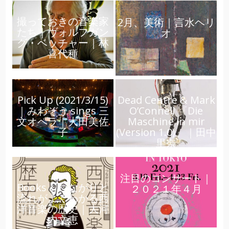
撮っておきの音楽家
2月、美術｜言水ヘリ
たち｜ヴォルフガン
オ
グ・ベッチャー｜林
喜代種
Pick Up (2021/3/15)
Dead Centre & Mark
｜みわぞう sings 三
O’Connell 『Die
文オペラ｜大田美佐
Maschine in mir
子
(Version 1.0)』｜田中
里奈
注目のコンサート｜
Books | つながりと
２０２１年４月
流れがよくわかる西
洋音楽の歴史｜大河
内文恵