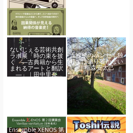
ないじぇる芸術共創
五線紙のパンセ｜独
ラボ展「時の束を披
りでは辿り着かない
く ―古典籍から生
｜稲森安太己
まれるアートと翻訳
―」｜田中里奈
Ensemble XENOS 第