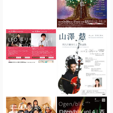
也
LEO 箏リサイタル｜
山澤慧チェロリサイ
丘山万里子
タル｜齋藤俊夫
ミニマル音楽の軌跡
Ogen/blik vol.4｜西
～オール・ライヒ・