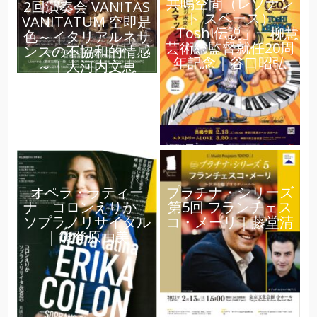
共鳴空間（レゾナン
2回演奏会 VANITAS
ト スペース）
VANITATUM 空即是
「Toshi伝説」一柳慧
色～イタリアルネサ
芸術総監督就任20周
ンスの不協和的情感
年記念｜谷口昭弘
～｜大河内文恵
オペラ・ラティー
プラチナ・シリーズ
ナ コロンえりか
第5回 フランチェス
ソプラノリサイタル
コ・メーリ｜藤堂清
｜能登原由美