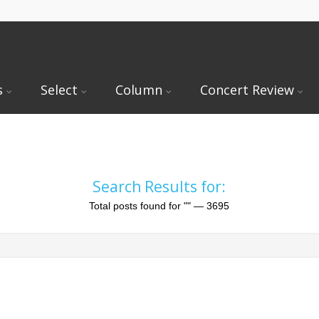
s
Select
Column
Concert Review
Search Results for:
Total posts found for
""
— 3695