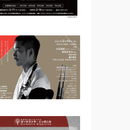
スペシャル2021｜戸ノ下達也
ソフォン×邦楽器×現代音楽プロ
クト #3 サクソフォン×笙｜西