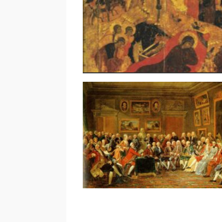
Dialogue entre compositeur
interprète | La notion du t
et le temps musical | Alexa
Damnianovitch et Yoko Kan