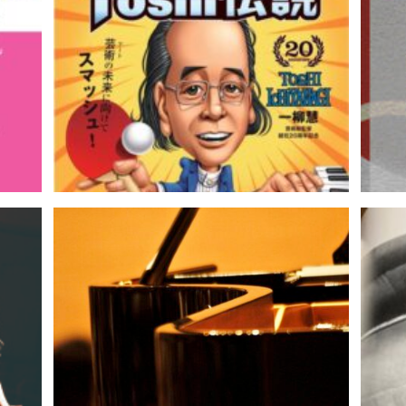
ヴォクスマーナ第45回定期演奏会｜
齋藤俊夫
『Toshi伝説』一柳慧芸術総監督就
出会う
任20周年記念 エクストリーム
オー
LOVE｜齋藤俊夫