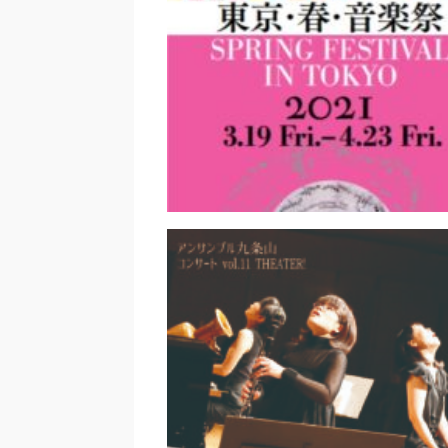
solitude」｜西澤忠志
松尾俊介～現代美術と音楽が
とき｜西村紗知