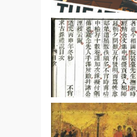
アンサンブル九条山 コンサー
vol.11｜大田美佐子
漢語文献学夜話
｜”macroenvironment” a
“microenvironment”｜橋