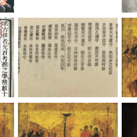
《Contents-2021/3/15》
ト・
カデ
現
特別
nd
評論｜西村朗 考・覚書 (8) 『汨羅の
時間
本秀美
淵より』｜丘山万里子