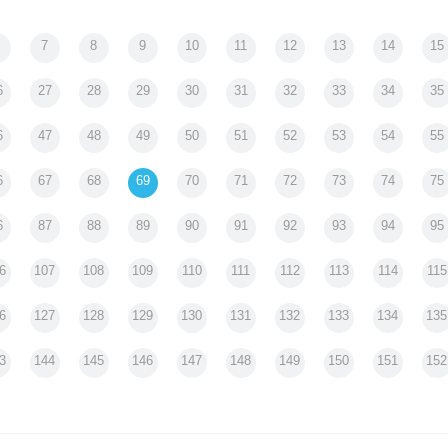
風土が
茂長
カリフォルニアの空の下｜死の谷を
7
8
9
10
11
12
13
14
15
小人
超えて｜須藤英子
6
27
28
29
30
31
32
33
34
35
6
47
48
49
50
51
52
53
54
55
6
67
68
69
70
71
72
73
74
75
6
87
88
89
90
91
92
93
94
95
6
107
108
109
110
111
112
113
114
115
6
127
128
129
130
131
132
133
134
135
3
144
145
146
147
148
149
150
151
152