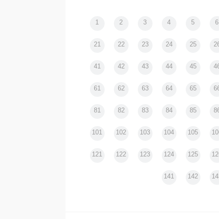
パリ・東京雑感｜男尊女卑の
醸す御殿女中的妬み心 ｜松浦
1
2
3
4
5
6
21
22
23
24
25
2
41
42
43
44
45
4
61
62
63
64
65
6
81
82
83
84
85
8
101
102
103
104
105
10
121
122
123
124
125
12
141
142
14