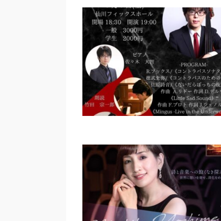
近藤聖也 コントラバスリサ
｜丘山万里子