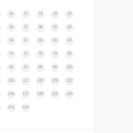
16
17
18
19
20
閑居為不善日記｜ワンダヴィジ
ョンの美しい夢 ｜ noirse
36
37
38
39
40
56
57
58
59
60
76
77
78
79
80
96
97
98
99
100
116
117
118
119
120
136
137
138
139
140
153
154