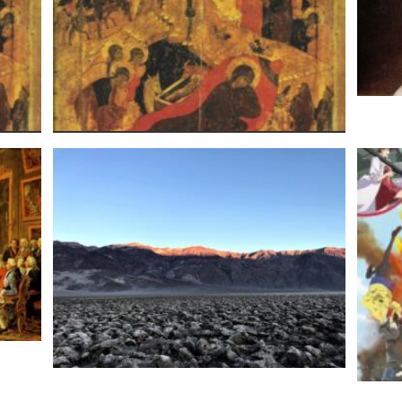
ルネ
 et
Разговор између композитора и
見た
emps
извођача | Појам времена и
ndre
музичког времена | А.
eko
Дамњановић и Ј. Канеко