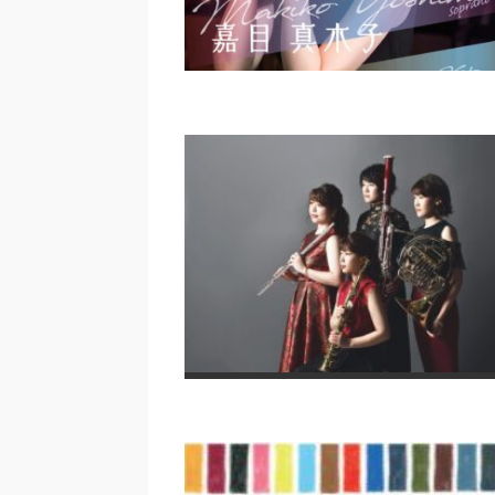
〈エスポワール シリーズ 12〉
真木子（ソプラノ） Vol.2 ―
に生きて｜藤堂清
『クレモナ』モダンタンゴ・
トリ ピアソラ生誕100周年
第10回定期公演「Années d