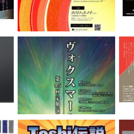
 嘉目
その国
小倉美春が寄せる光粒子世界への深
都響
思 シュトックハウゼン ピアノ曲I-XI
全曲演奏会｜秋元陽平
ラボラ
記念・
サク
e
ジェ