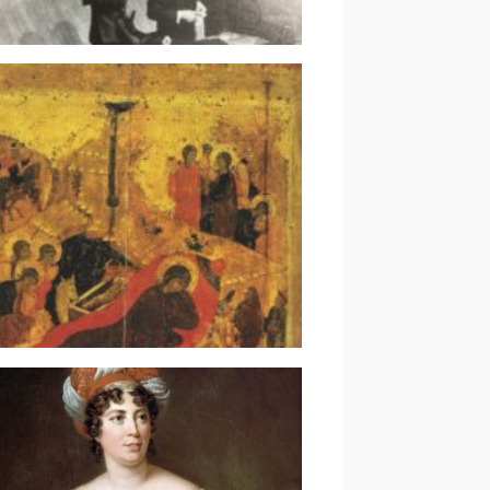
ンツァ｜音楽の未来って （8）
代音楽界隈の話｜丘山万里子
寄稿｜作曲家と演奏家の対話｜
の観念と音楽における時間｜ダ
ムニアノヴィッチ＆金子