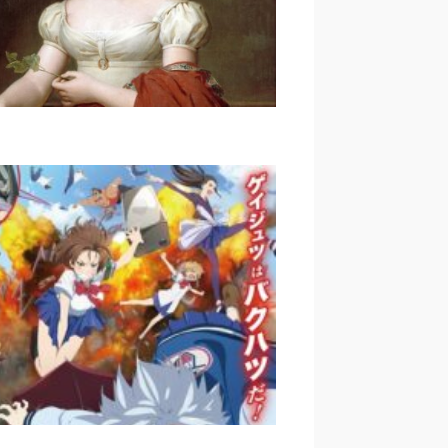
サンスと鳩時計——東京人から
スイス｜女と「女傑」ミネット
⑴ ｜秋元陽平