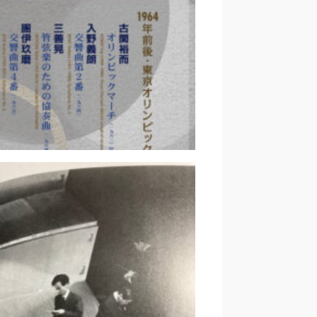
村紗知
ケストラ・ニッポニカ第37回演
奏会｜戸ノ下達也