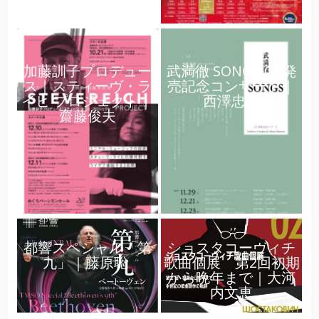
加藤訓子プロデュー
武満徹 SONGS CD発
ス｜スティーヴ・ラ
売記念コンサート｜
イヒ プロジェクト｜
西澤忠志
齋藤俊夫
都響スペシャル「第
ショスタコーヴィチ
九」｜藤原聡
歌曲個展 第2回初期
から晩年まで｜大河
内文恵