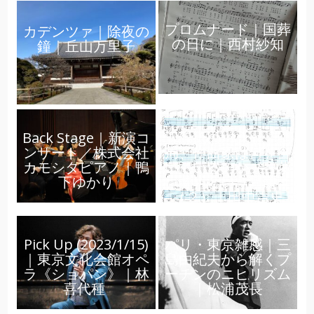
プロムナード｜国葬
カデンツァ｜除夜の
の日に｜西村紗知
鐘｜丘山万里子
Back Stage｜新演コ
五線紙のパンセ｜結
ンサート／株式会社
局、作曲家は何を書
カモシタピアノ｜鴨
いているのか（言葉
下ゆかり
で）という問題
（２）｜田中吉史
Pick Up (2023/1/15)
パリ・東京雑感｜三
｜東京文化会館オペ
島由紀夫から解くプ
ラ《ショパン》｜林
ーチンのニヒリズム
喜代種
｜松浦茂長