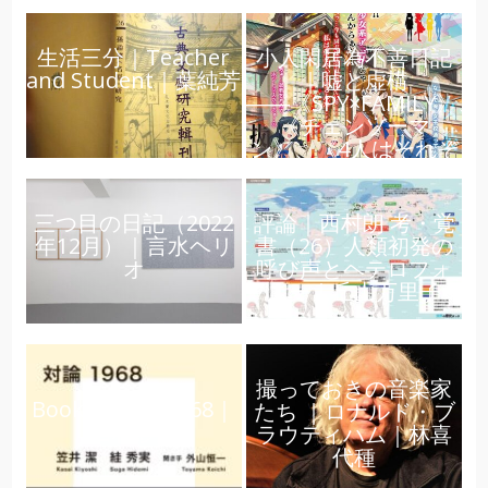
生活三分｜Teacher
小人閑居為不善日記
and Student｜葉純芳
｜嘘と虚構
――《SPY×FAMILY》、
《チェンソーマ
ン》、《4人はそれぞ
れウソをつく》｜
noirse
評論｜西村朗 考・覚
三つ目の日記（2022
書（26）人類初発の
年12月）｜言水ヘリ
呼び声とヘテロフォ
オ
ニー｜丘山万里子
撮っておきの音楽家
Books｜対論 1968｜
たち ｜ロナルド・ブ
西村紗知
ラウティハム｜林喜
代種