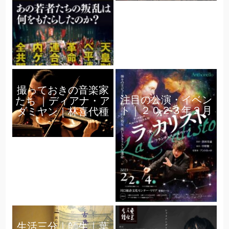
撮っておきの音楽家
注目の公演・イベン
たち ｜ディアナ・ア
ト｜２０２３年２月
ダミヤン｜林喜代種
生活三分｜師生｜葉