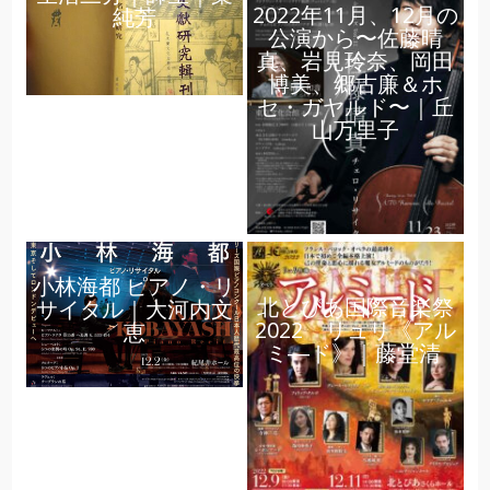
2022年11月、12月の
純芳
公演から〜佐藤晴
真、岩見玲奈、岡田
博美、郷古廉＆ホ
セ・ガヤルド〜｜丘
山万里子
小林海都 ピアノ・リ
北とぴあ国際音楽祭
サイタル｜大河内文
2022 リュリ《アル
恵
ミ―ド》｜藤堂清