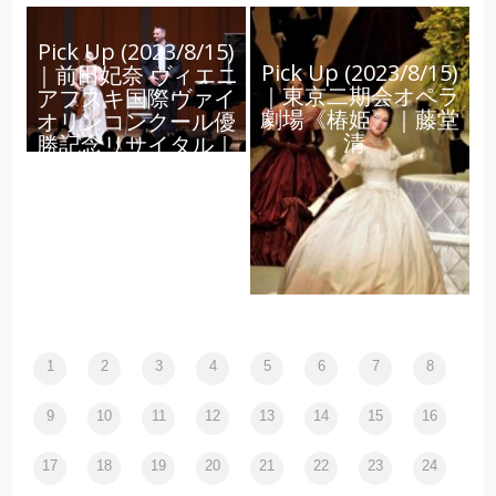
Pick Up (2023/8/15)
Pick Up (2023/8/15)
｜前田妃奈 ヴィエニ
｜東京二期会オペラ
アフスキ国際ヴァイ
劇場《椿姫》｜藤堂
オリンコンクール優
清
勝記念リサイタル｜
JOE
1
2
3
4
5
6
7
8
9
10
11
12
13
14
15
16
17
18
19
20
21
22
23
24