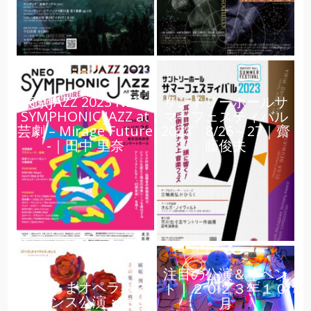
東京JAZZ 2023 NEO-
サントリーホールサ
SYMPHONIC JAZZ at
マーフェスティバル
芸劇 – Mirage Future
2023 8/26～27｜齋
-｜田中 里奈
藤俊夫
注目の公演＆イベン
ひろしまオペラルネ
ト｜２０２３年１０
ッサンス公演：モー
月