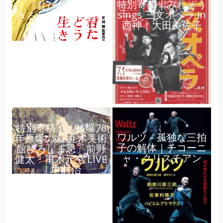
特別寄稿｜みわぞう
｜《君たちはどう生
sings 三文オペラ in
きるか》は宮崎駿の
西神｜大田美佐子
自伝ではない ｜
noirse
特別寄稿｜「被曝78
ワルツ – 孤独な三拍
年原爆の図 丸木美術
子の解体｜チコーニ
館ひろしま忌」前野
ャ・クリスチアン
健太・甫木元空 LIVE
｜中村治