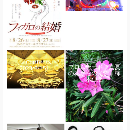
ツァルト『フィガロ
の結婚』｜柿木伸之
《Contents
プロムナード｜真夏
2023/8/15》
の花からの美学｜柿
木伸之