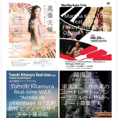
進藤実優 ピアノ・
Martha Kato Trio
リサイタル｜秋元陽
feat. Moto
平
Fukushima & Keita
Ogawa｜田中 里奈
Tomoki Kitamura
湯浅譲二 作曲家の
Real-time Vol.5
ポートレート―アン
“Année de
テグラルから軌跡へ
pèlerinage Ⅱ” 北村
―｜齋藤俊夫
朋幹 ピアノ・リサイ
タル｜藤原聡