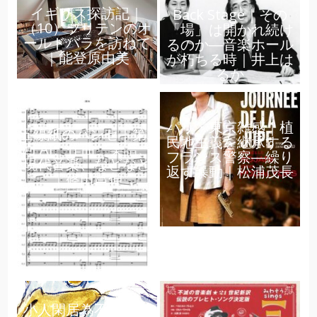
イギリス探訪記｜
Back Stage｜その
（10）ブリテンのオ
「場」は開かれ続け
ールドバラを訪ねて
るのか―音楽ホール
｜能登原由美
が朽ちる時｜井上は
るか
パリ・東京雑感｜植
五線紙のパンセ｜第3
民地主義を継承する
回 AI、作曲、楽譜、
フランス警察―繰り
現代音楽、などなど
返す暴動｜松浦茂長
｜篠田昌伸
小人閑居為不善日記