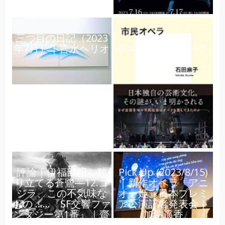
三つ目の日記（2023
Books｜市民オペラ
年7月）｜言水ヘリオ
｜大田美佐子
評論｜伊福部昭―独
Pick Up (2023/8/15)
り立てる蒼鷺―12.ゴ
｜新作オペラ「アニ
ジラ、この不気味な
オー姫」日本プレミ
もの ……『SF交響ファ
ア公演記者発表会｜
ンタジー第1番』｜齋
加納遥香
藤俊夫