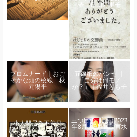
夢｜丘山万里子
プロムナード｜おご
五線紙のパンセ ｜
そかな頬の稜線｜秋
「自分は何モノ
元陽平
か？」｜福井とも子
三つ目の日記（2023
小人閑居為不善日
年8月・9月）｜言水
記 ｜アメリカを彷徨
ヘリオ
い続けて――ロビ