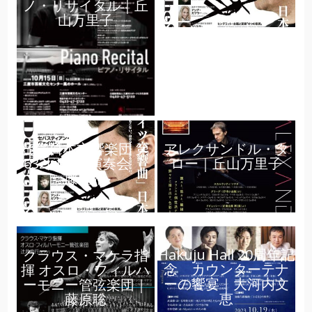
ノ・リサイタル｜丘
山万里子
読売日本交響楽団 第
アレクサンドル・タ
632回定期演奏会 ｜
ロー｜丘山万里子
藤堂清
Hakuju Hall 20周年記
クラウス・マケラ指
念 カウンターテナ
揮 オスロ・フィルハ
ーの饗宴｜大河内文
ーモニー管弦楽団｜
恵
藤原聡