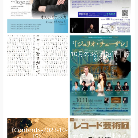
10月 短評｜大河内
10月の3公演短評｜藤
文恵
堂清
《Contents-2023-10-
カデンツァ｜批評の
15》