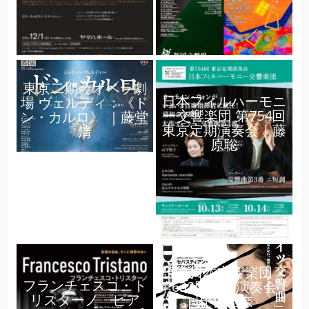
東京二期会オペラ劇
日本フィルハーモニ
場 ヴェルディ：《ド
ー交響楽団 第754回
ン・カルロ》 ｜藤堂
東京定期演奏会｜藤
清
原聡
読売日本交響楽団
フランチェスコ・ト
第632回定期演奏会｜
リスターノ ピア
田中 里奈