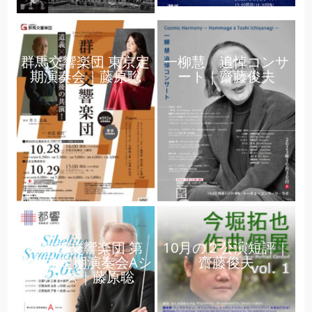
群馬交響楽団 東京定
一柳慧 追悼コンサ
期演奏会｜藤原聡
ート｜齋藤俊夫
東京都交響楽団 第
10月の２公演短評｜
985回 定期演奏会Aシ
齋藤俊夫
リーズ｜藤原聡