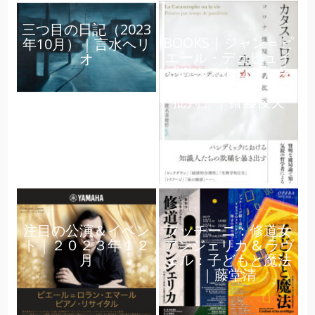
三つ目の日記（2023
BOOKS｜ジャン＝ピ
年10月）｜言水ヘリ
エール・デュピュイ
オ
『カタストロフか生
か コロナ懐疑主義
批判』｜齋藤俊夫
注目の公演＆イベン
プッチーニ：修道女
ト｜２０２３年１２
アンジェリカ & ラヴ
月
ェル：子どもと魔法
｜藤堂清