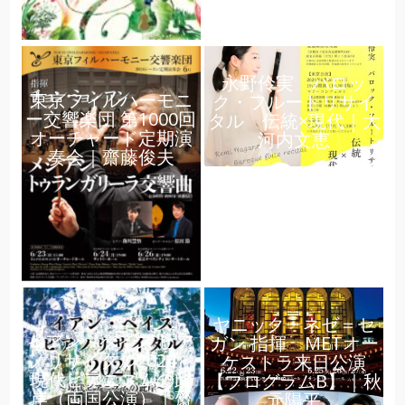
永野伶実 バロッ
東京フィルハーモニ
ク・フルートリサイ
ー交響楽団 第1000回
タル 伝統×現代｜大
オーチャード定期演
河内文恵
奏会｜齋藤俊夫
ヤニック・ネゼ＝セ
イアン・ペイス ピア
ガン 指揮 METオー
ノリサイタル2024～
ケストラ来日公演
現代ピアニズムの此
【プログラムB】｜秋
岸（両国公演）｜齋
元陽平