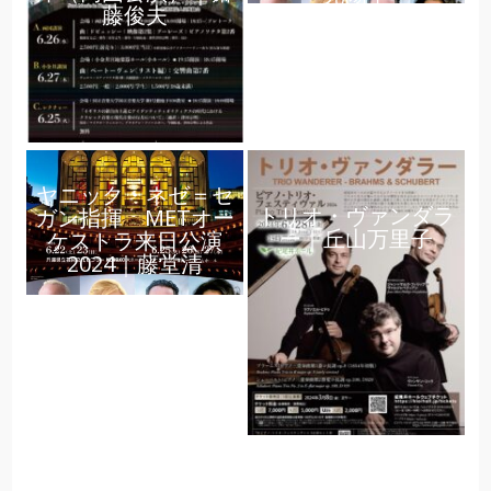
藤俊夫
ヤニック・ネゼ＝セ
トリオ・ヴァンダラ
ガン指揮 METオー
ー｜丘山万里子
ケストラ来日公演
2024｜藤堂清