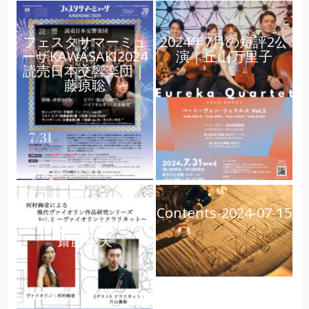
フェスタサマーミュ
2024年7月の短評2公
ーザKAWASAKI2024
演｜丘山万里子
読売日本交響楽団｜
藤原聡
Contents-2024-07-15
７月の３公演短評｜
齋藤俊夫