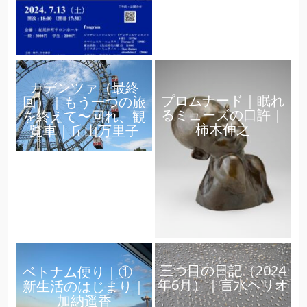
カデンツァ（最終
プロムナード｜眠れ
回）｜もう一つの旅
るミューズの口許｜
を終えて〜回れ、観
柿木伸之
覧車｜丘山万里子
三つ目の日記（2024
ベトナム便り｜①
年6月）｜言水ヘリオ
新生活のはじまり｜
加納遥香