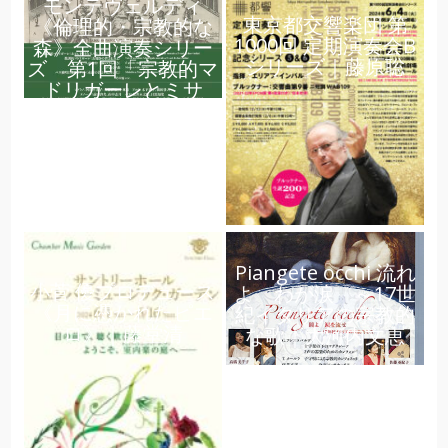
モンテヴェルディ
東京都交響楽団 第
《倫理的・宗教的な
1000回 定期演奏会B
森》全曲演奏シリー
シリーズ｜藤原聡
ズ 第1回「宗教的マ
ドリガーレとミサ
曲」｜大河内文恵
Piangete occhi 流れ
小菅 優プロデュース
よ わが涙 ～17世
《月に憑かれたピエ
紀イタリアの宗教的
ロ》｜藤堂清
な歌｜大河内文恵