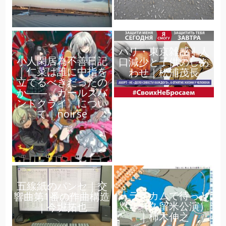
パリ・東京雑感｜人
小人閑居為不善日記
口減少と子供のしあ
｜仁菜は誰に中指を
わせ｜松浦茂長
立てるべきだったの
か――《ガールズバ
ンドクライ》につい
て｜noirse
五線紙のパンセ｜交
「ライカムで待っと
響曲第1番の作曲構造
く」（久留米公演）
｜今堀拓也
｜柿木伸之