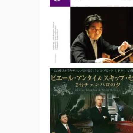
東京交響楽団 第656回定期
｜齋藤俊夫
東京フィルハーモニー交響楽
899回サントリー定期シリー
藤俊夫