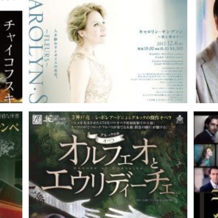
演奏会
神戸市室内合奏団定期演奏会｜能登
原由美
団 第
ズ｜齋
キャロリン・サンプソン ～花に寄せ
て～｜藤堂清