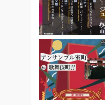
オーケストラ・ニッポニカ第3
奏会 コラージュ・秋山邦晴
俊夫