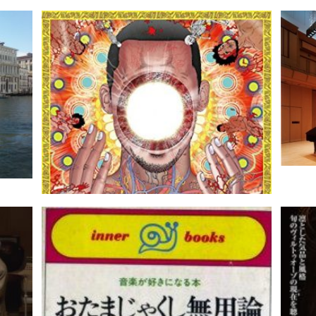
Bac
小人閑居為不善日記｜悪魔とカルト
記｜佐
のカリフォルニア――サンダーキャ
ット《Drunk》｜noirse