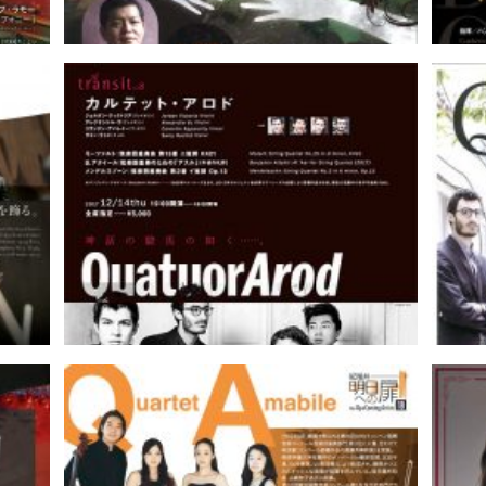
プ・セ
オルフェオとエウリディーチェ（北
リサイ
とぴあ国際音楽祭2017）｜大河内文
東京
恵
演奏会
カルテット・アロド演奏会｜藤原聡
カル