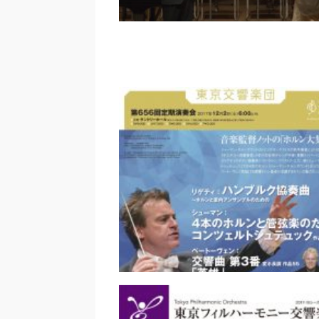
五線紙のパンセ｜酔っぱらい
り芸人（II）｜伊左治 直