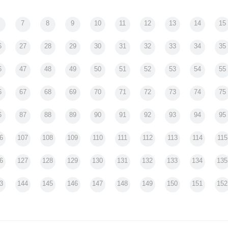
《Contents》
7
8
9
10
11
12
13
14
15
町！！
6
27
28
29
30
31
32
33
34
35
6
47
48
49
50
51
52
53
54
55
6
67
68
69
70
71
72
73
74
75
6
87
88
89
90
91
92
93
94
95
6
107
108
109
110
111
112
113
114
115
6
127
128
129
130
131
132
133
134
135
3
144
145
146
147
148
149
150
151
152