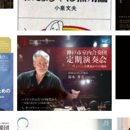
と綱渡
Books | おたまじゃくし無用論｜谷
口昭弘
注目
NH