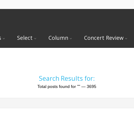
s
Select
Column
Concert Review
Search Results for:
Total posts found for
""
— 3695