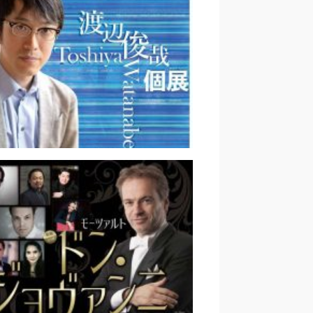
第1875回定期公演｜藤原聡
渡辺俊哉個展｜齋藤俊夫