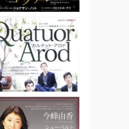
交響楽団 モーツァルト：《ド
ン・ジョヴァンニ》｜藤堂清
テット・アロド ｜小石かつら