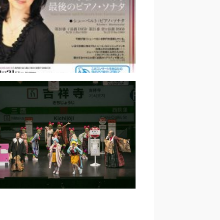
由香 シューベルト最後のピア
ノ・ソナタ ｜能登原由美