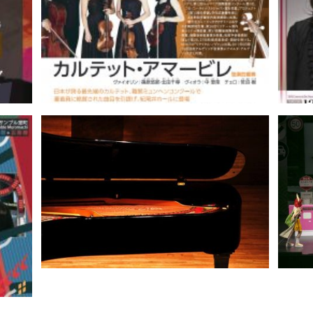
2回演
｜齋藤
紀尾井 明日への扉18―カルテッ
今峰
ト・アマービレ｜藤原聡