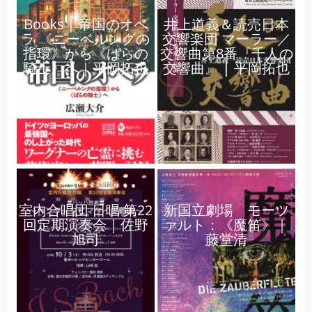
Books｜帝国のオペ
井上道義＆読売日本
ラ 《ニーベルングの
交響楽団 マーラー／
指環》から《ばらの
交響曲第8番『千人の
騎士》へ｜平岡拓也
交響曲』 | 平岡拓也
室内合唱団 日唱 第22
新国立劇場 モーツ
回定期演奏会｜佐野
ァルト：《魔笛》｜
旭司
藤堂清