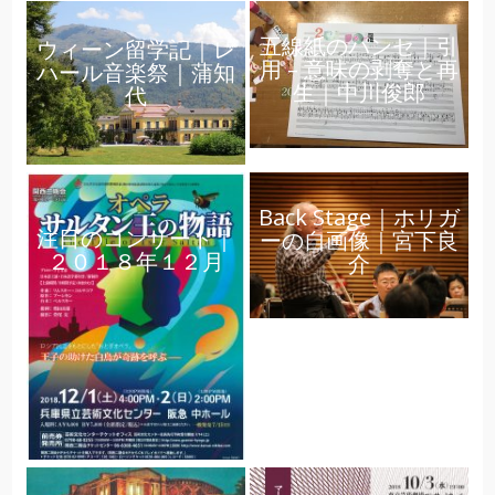
五線紙のパンセ｜引
ウィーン留学記｜レ
用 – 意味の剥奪と再
ハール音楽祭｜蒲知
生｜中川俊郎
代
Back Stage｜ホリガ
注目のコンサート｜
ーの自画像｜宮下良
２０１８年１２月
介