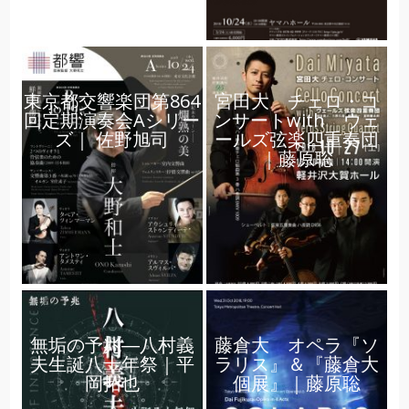
東京都交響楽団第864
宮田大 チェロ・コ
回定期演奏会Aシリー
ンサートwith ウェ
ズ｜ 佐野旭司
ールズ弦楽四重奏団
｜藤原聡
無垢の予兆―八村義
藤倉大 オペラ『ソ
夫生誕八十年祭｜平
ラリス』＆『藤倉大
岡拓也
個展』｜藤原聡