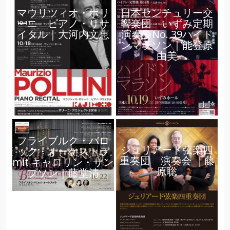
マウリツィオ・ポリ
日本センチュリー交
ーニ ピアノ・リサ
響楽団 いずみ定期
イタル｜大河内文恵
演奏会No. 39ハイド
ンマラソン｜能登原
由美
フライブルク・バロ
ジュリアード弦楽四
ック・オーケストラ
重奏団 演奏会 ｜藤
mit キャロリン・サン
原聡
プソン｜藤堂清