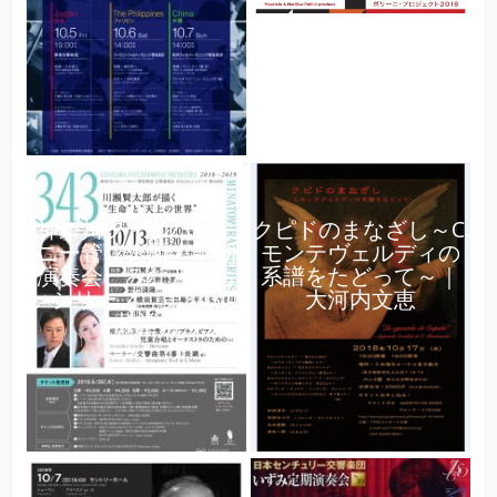
神奈川フィルハーモ
クピドのまなざし～C.
ニー管弦楽団 定期
モンテヴェルディの
演奏会 みなとみら
系譜をたどって～｜
いシリーズ 第343回
大河内文恵
｜藤堂清