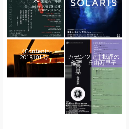
《Contents-
カデンツァ｜批評の
20181015》
倫理｜丘山万里子