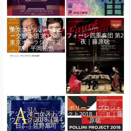
東京フィルハーモニ
フォーレ四重奏団 第2
ー交響楽団 第120回
夜｜藤原聡
東京オペラシティ定
期 | 平岡拓也
ポリーニ・プロジェ
アジア オーケストラ
クト2018 Ⅰ、Ⅱ｜藤
ウィーク 2018［第4
原聡
日］｜佐野旭司