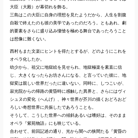
大臣（大殿）が幕切れを飾る。
三島はこの大臣に自身の理想を見たようだから、人生を割腹
自殺で終えたのも彼の美学であったのだろう。ともあれ、劇
的要素をさらに盛り込み悽愴を極める舞台であったろうこと
は想像に難くない。
西村もまた文楽にヒントを得たとするが、どのようにこれを
オペラ化したか。
幼少から、祖父に地獄絵を見せられ、地獄極楽を素直に信
じ、大きくなったらお坊さんになる、と言っていた彼に、地
獄変は親しい世界だったに違いない。同時に、しつこいが、
寂光院からの帰路の黄昏時に感触した異界と、さらにはヴィ
シュヌの変化（へんげ）、神々世界が芥川の描くおどろおど
ろしい奇想世界に共振したであろうことも。
そうして、こうした世界への傾斜あるいは嗜好は、そのまま
オペラ『紫苑物語』にも映じている。
合わせて、前回記述の通り、光から闇への狭間たる『黄昏の