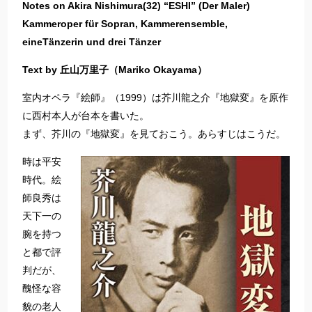
Notes on Akira Nishimura(32) “ESHI” (Der Maler)
Kammeroper für Sopran, Kammerensemble,
eineTänzerin und drei Tänzer
Text by 丘山万里子（Mariko Okayama）
室内オペラ『絵師』（1999）は芥川龍之介『地獄変』を原作
に西村本人が台本を書いた。
まず、芥川の『地獄変』を見ておこう。あらすじはこうだ。
時は平安
時代。絵
師良秀は
天下一の
腕を持つ
と都で評
判だが、
醜怪な容
貌の老人