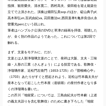
指揮、観世榮夫、清水寛二、西村高夫、柴田稔を迎え能楽仕
立てで上演された。演奏は畑田弘美sop.のほか、碇山典子pf,
高木和弘vn,百武由紀va, 苅田雅治vc,西田直孝fl,亀井良信cl,永
曽重光percという顔ぶれ。
筆者はハンブルク公演のDVDと草津の録画を拝借、視聴した
が、全く別の作品のようであった。これについては第2回で
触れる。
まず、文楽をモデルに、だが。
文楽とは人形浄瑠璃文楽のことで、発祥は大阪、太夫・三味
線・人形の三業（さんぎょう）による技芸である。歌舞伎・
浄瑠璃作家、近松門左衛門（1653-1725）の『曽根崎心中』
（1703）あたりがすぐと想起されよう。近松は竹本義太夫が
座本となって起こした竹本座（道頓堀）の座付作者となり多
くの浄瑠璃を書いた。
この芥川『地獄変』については、三島由紀夫が竹本劇（上述
の義太夫語りを含む歌舞伎）のために書き下ろした『地獄