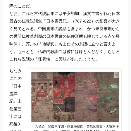
降のことだ。
なお、これら古代説話集には平安初期、漢文で書かれた日本
最古の仏教説話集『日本霊異記』（787~822）の影響が大き
く見てとれる。中国渡来の説話も含まれ、かつ奈良末期から
の民間仏教草創期の日本民衆の信仰形態も映じている点で興
味深く、芥川の『地獄変』もまたその系譜に立つと言えよ
う。もっとも、仏教的教訓性は彼にはほとんどなく、むしろ
これら説話の「怪異性」に興味があったようだ。
ちなみ
にこの
『日本
霊異
記』上
巻第三
十には
死後3
「六道絵」閻魔王庁図・阿鼻地獄図・等活地獄図・人道不浄