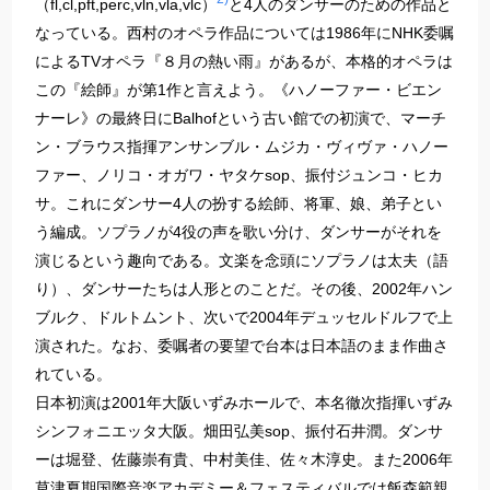
（fl,cl,pft,perc,vln,vla,vlc）
と4人のダンサーのための作品と
なっている。西村のオペラ作品については1986年にNHK委嘱
によるTVオペラ『８月の熱い雨』があるが、本格的オペラは
この『絵師』が第1作と言えよう。《ハノーファー・ビエン
ナーレ》の最終日にBalhofという古い館での初演で、マーチ
ン・ブラウス指揮アンサンブル・ムジカ・ヴィヴァ・ハノー
ファー、ノリコ・オガワ・ヤタケsop、振付ジュンコ・ヒカ
サ。これにダンサー4人の扮する絵師、将軍、娘、弟子とい
う編成。ソプラノが4役の声を歌い分け、ダンサーがそれを
演じるという趣向である。文楽を念頭にソプラノは太夫（語
り）、ダンサーたちは人形とのことだ。その後、2002年ハン
ブルク、ドルトムント、次いで2004年デュッセルドルフで上
演された。なお、委嘱者の要望で台本は日本語のまま作曲さ
れている。
日本初演は2001年大阪いずみホールで、本名徹次指揮いずみ
シンフォニエッタ大阪。畑田弘美sop、振付石井潤。ダンサ
ーは堀登、佐藤崇有貴、中村美佳、佐々木淳史。また2006年
草津夏期国際音楽アカデミー＆フェスティバルでは飯森範親