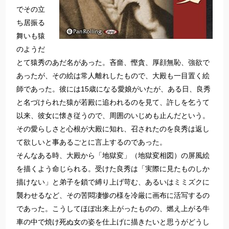
でその立
ち居振る
舞いも猿
のようだ
とて猿秀のあだ名があった。吝嗇、慳貪、厚顔無恥、強欲で
あったが、その絵は常人離れしたもので、大殿も一目置く絵
師であった。彼には15歳になる愛娘がいたが、ある日、良秀
と名づけられた猿が若殿に追われるのを見て、許しを乞うて
以来、彼女に懐き従うので、周囲のいじめも止んだという。
その愛らしさと心根が大殿に知れ、召されたのを良秀は返し
て欲しいと事あるごとに言上するのであった。
そんなある時、大殿から「地獄変」（地獄変相図）の屏風絵
を描くよう命じられる。受けた良秀は「実際に見たものしか
描けない」と弟子を鎖で縛り上げ苛む、あるいはミミズクに
襲わせるなど、その苦悶凄惨の様を冷厳に画布に活写するの
であった。こうしてほぼ出来上がったものの、燃え上がる牛
車の中で焼け死ぬ女の姿を仕上げに描きたいと思うがどうし