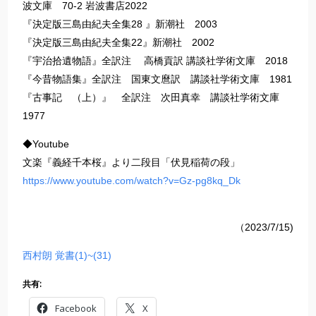
波文庫 70-2 岩波書店2022
『決定版三島由紀夫全集28 』新潮社 2003
『決定版三島由紀夫全集22』新潮社 2002
『宇治拾遺物語』全訳注 高橋貢訳 講談社学術文庫 2018
『今昔物語集』全訳注 国東文麿訳 講談社学術文庫 1981
『古事記 （上）』 全訳注 次田真幸 講談社学術文庫
1977
◆Youtube
文楽『義経千本桜』より二段目「伏見稲荷の段」
https://www.youtube.com/watch?v=Gz-pg8kq_Dk
（2023/7/15)
西村朗 覚書(1)~(31)
共有:
Facebook
X