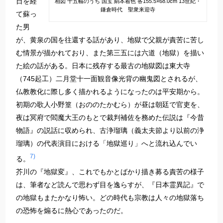
日を経
相図 十五幅のうち 国宝 絹本着色 各155.5×68.0cm 13世紀・
鎌倉時代 聖衆来迎寺
て蘇っ
た男
が、黄泉の国を往還する話があり、地獄で父親が責苦に苦し
む情景が描かれており、また第三五には六道（地獄）を描い
た絵の話がある。日本に残存する最古の地獄図は東大寺
（745起工）二月堂十一面観音像光背の幽鬼図とされるが、
仏教教化に際し多く描かれるようになったのは平安期から。
初期の歌人小野篁（おののたかむら）が昼は朝廷で官吏を、
夜は冥府で閻魔大王のもとで裁判補佐を務めた伝説は『今昔
物語』の説話に収められ、古浄瑠璃（義太夫節より以前の浄
瑠璃）の代表演目における「地獄巡り」へと流れ込んでい
7)
る。
芥川の『地獄変』、これでもかとばかり描き募る責苦の様子
は、筆者など読んで思わず目を逸らすが、『日本霊異記』で
の地獄もまたかなり怖い。どの時代も宗教は人々の地獄落ち
の恐怖を煽るに熱心であったのだ。