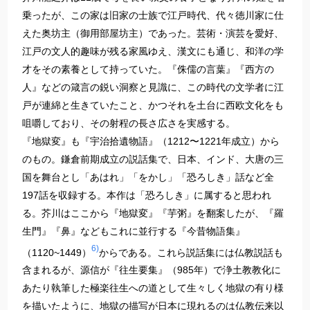
乗ったが、この家は旧家の士族で江戸時代、代々徳川家に仕
えた奥坊主（御用部屋坊主）であった。芸術・演芸を愛好、
江戸の文人的趣味が残る家風ゆえ、漢文にも通じ、和洋の学
才をその素養として持っていた。『侏儒の言葉』『西方の
人』などの箴言の鋭い洞察と見識に、この時代の文学者に江
戸が連綿と生きていたこと、かつそれを土台に西欧文化をも
咀嚼しており、その射程の長さ広さを実感する。
『地獄変』も『宇治拾遺物語』（1212〜1221年成立）から
のもの。鎌倉前期成立の説話集で、日本、インド、大唐の三
国を舞台とし「あはれ」「をかし」「恐ろしき」話など全
197話を収録する。本作は「恐ろしき」に属すると思われ
る。芥川はここから『地獄変』『芋粥』を翻案したが、『羅
生門』『鼻』などもこれに並行する『今昔物語集』
6)
（1120~1449）
からである。これら説話集には仏教説話も
含まれるが、源信が『往生要集』（985年）で浄土教教化に
あたり執筆した極楽往生への道として生々しく地獄の有り様
を描いたように、地獄の描写が日本に現れるのは仏教伝来以