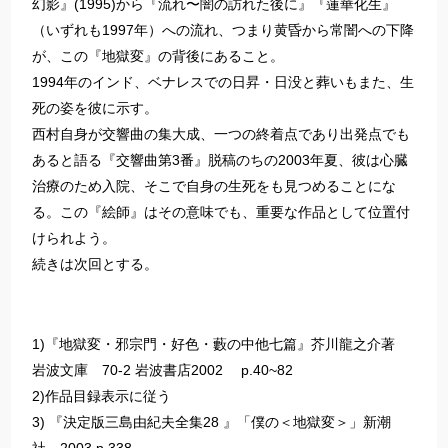
幻影』(1995)から『流れ〜闇の訪れた後に』『蓮華化生』
（いずれも1997年）への流れ、つまり黄昏から常闇への下降
が、この『地獄変』の背後にあること。
1994年のインド、ベナレスでの日昇・日没と葬いもまた、生
死の姿を彼に示す。
西村自身が交響曲の集大成、一つの終着点であり出発点でも
あると語る『交響曲第3番』脱稿のちの2003年夏、彼は心臓
治療のため入院、そこで自身の生死をも見つめることにな
る。この『絵師』はその意味でも、重要な作品として位置付
けられよう。
続きは次回とする。
1)『地獄変・邪宗門・好色・藪の中他七篇』芥川龍之介著
岩波文庫 70-2 岩波書店2002 p.40~82
2)作品目録表示に従う
3) 『決定版三島由紀夫全集28 』「僕の＜地獄変＞」新潮