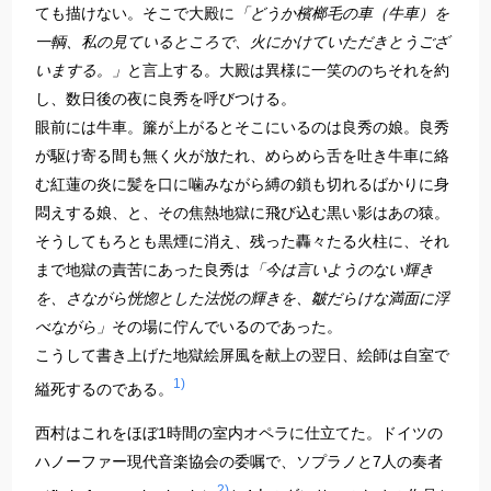
ても描けない。そこで大殿に
「どうか檳榔毛の車（牛車）を
一輌、私の見ているところで、火にかけていただきとうござ
いまする。」
と言上する。大殿は異様に一笑ののちそれを約
し、数日後の夜に良秀を呼びつける。
眼前には牛車。簾が上がるとそこにいるのは良秀の娘。良秀
が駆け寄る間も無く火が放たれ、めらめら舌を吐き牛車に絡
む紅蓮の炎に髪を口に噛みながら縛の鎖も切れるばかりに身
悶えする娘、と、その焦熱地獄に飛び込む黒い影はあの猿。
そうしてもろとも黒煙に消え、残った轟々たる火柱に、それ
まで地獄の責苦にあった良秀は
「今は言いようのない輝き
を、さながら恍惚とした法悦の輝きを、皺だらけな満面に浮
べながら」
その場に佇んでいるのであった。
こうして書き上げた地獄絵屏風を献上の翌日、絵師は自室で
1)
縊死するのである。
西村はこれをほぼ1時間の室内オペラに仕立てた。ドイツの
ハノーファー現代音楽協会の委嘱で、ソプラノと7人の奏者
2)