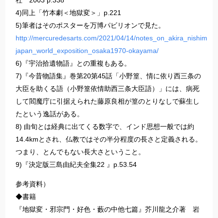
社 2003 p.338
4)同上「竹本劇＜地獄変＞」p.221
5)筆者はそのポスターを万博パビリオンで見た。
http://mercuredesarts.com/2021/04/14/notes_on_akira_nishimura
japan_world_exposition_osaka1970-okayama/
6)『宇治拾遺物語』との重複もある。
7)『今昔物語集』巻第20第45話「小野篁、情に依り西三条の
大臣を助くる語（小野篁依情助西三条大臣語）」には、病死
して閻魔庁に引据えられた藤原良相が篁のとりなしで蘇生し
たという逸話がある。
8) 由旬とは経典に出てくる数字で、インド思想一般では約
14.4kmとされ、仏教ではその半分程度の長さと定義される。
つまり、とんでもない長大さということ。
9)『決定版三島由紀夫全集22 』p.53.54
参考資料）
◆書籍
『地獄変・邪宗門・好色・藪の中他七篇』芥川龍之介著 岩