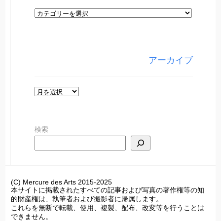
カ
テ
ゴ
リ
アーカイブ
ー
ア
ー
カ
検索
イ
ブ
(C) Mercure des Arts 2015-2025
本サイトに掲載されたすべての記事および写真の著作権等の知
的財産権は、執筆者および撮影者に帰属します。
これらを無断で転載、使用、複製、配布、改変等を行うことは
できません。