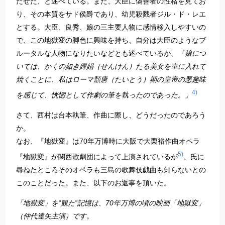
たせた、と述べている。また、大臣に偽善者の性格を見てお
り、その本質をサド侯爵であり、幼児殺戮者ジル・ド・レエ
とする。大臣、良秀、娘の三主要人物に感情移入しやすいの
で、この地獄変の脚色に興味を持ち、自分は大臣のようなブ
ルータルな人物になりたいなどとも述べているが、
「娘につ
いては、かくの如き嬋娟（せんけん）たる美女を車に入れて
焼くことに、私はローマ頽唐（たいとう）期の皇帝の悪趣味
4)
を感じて、恍惚として作劇の筆を執ったのであった。」
さて、西村は台本執筆、作曲に際し、どうだったのであろう
か。
なお、『地獄変』は70年万博時に大阪で大栗裕作曲オペラ
5)
『地獄変』が関西歌劇団によって上演されているが
、氏に
尋ねたところそのオペラも三島の歌舞伎戯曲も知らないとの
このことだった。また、以下のお返事を頂いた。
「地獄変」を“観た”記憶は、70年万博の頃の映画「地獄変」
（仲代達矢主演）です。