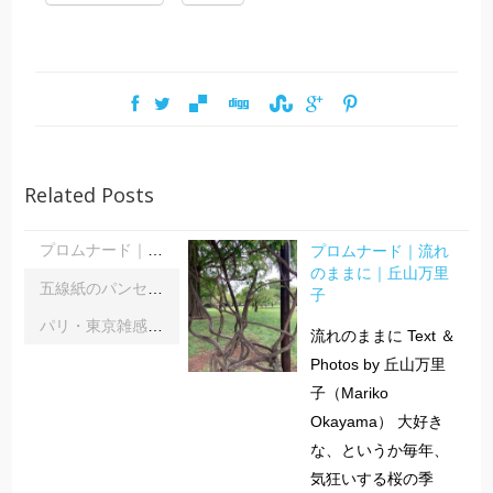
Related Posts
プロムナード｜流れ
プロムナード｜流れのままに｜丘山万里子
のままに｜丘山万里
五線紙のパンセ｜《レインボーサーペント》《夜の霧》｜浦部雪
子
パリ・東京雑感｜忘れられた「音楽の力」に脳科学の助け船 ｜松浦茂長
流れのままに Text ＆
Photos by 丘山万里
子（Mariko
Okayama） 大好き
な、というか毎年、
気狂いする桜の季