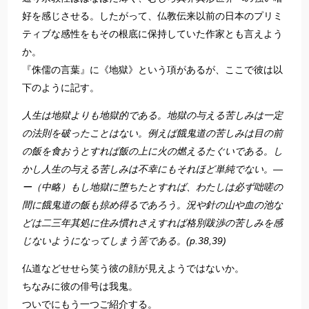
好を感じさせる。したがって、仏教伝来以前の日本のプリミ
ティブな感性をもその根底に保持していた作家とも言えよう
か。
『侏儒の言葉』に《地獄》という項があるが、ここで彼は以
下のように記す。
人生は地獄よりも地獄的である。地獄の与える苦しみは一定
の法則を破ったことはない。例えば餓鬼道の苦しみは目の前
の飯を食おうとすれば飯の上に火の燃えるたぐいである。し
かし人生の与える苦しみは不幸にもそれほど単純でない。―
ー（中略）もし地獄に堕ちたとすれば、わたしは必ず咄嗟の
間に餓鬼道の飯も掠め得るであろう。況や針の山や血の池な
どは二三年其処に住み慣れさえすれば格別跋渉の苦しみを感
じないようになってしまう筈である。(p.38,39)
仏道などせせら笑う彼の顔が見えようではないか。
ちなみに彼の俳号は我鬼。
ついでにもう一つご紹介する。