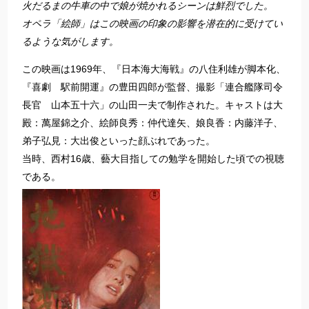
火だるまの牛車の中で娘が焼かれるシーンは鮮烈でした。
オペラ「絵師」はこの映画の印象の影響を潜在的に受けてい
るような気がします。
この映画は1969年、『日本海大海戦』の八住利雄が脚本化、
『喜劇 駅前開運』の豊田四郎が監督、撮影「連合艦隊司令
長官 山本五十六」の山田一夫で制作された。キャストは大
殿：萬屋錦之介、絵師良秀：仲代達矢、娘良香：内藤洋子、
弟子弘見：大出俊といった顔ぶれであった。
当時、西村16歳、藝大目指しての勉学を開始した頃での視聴
である。