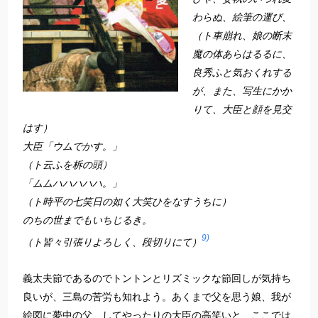
わらぬ、絵筆の運び、
（ト車崩れ、娘の断末
魔の体あらはるるに、
良秀ふと気おくれする
が、また、写生にかか
りて、大臣と顔を見交
はす）
大臣「ウムでかす。」
（ト云ふを柝の頭）
「ムムハハハハハ。」
（ト時平の七笑日の如く大笑ひをなすうちに）
のちの世までもいちじるき。
9)
（ト皆々引張りよろしく、段切りにて）
義太夫節であるのでトントンとリズミックな節回しが気持ち
良いが、三島の苦労も知れよう。あくまで父を思う娘、我が
絵図に夢中の父、してやったりの大臣の高笑いと、ここでは