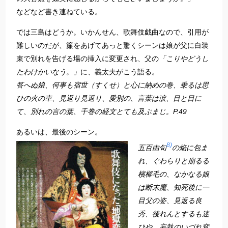
などなど書き連ねている。
では三島はどうか。いかんせん、歌舞伎戯曲なので、引用が
難しいのだが、簾をあげてあっと驚くシーンは娘が父に白装
束で別れを告げる場の挿入に変更され、父の
「こりやどうし
たわけかいなう。」
に、義太夫がこう語る。
答へぬ娘、何事も宿世（すくせ）と心に納めの巻、乗るは思
ひの火の車、見返り見返り、愛別の、言葉は涙、目と目に
て、別れの言の葉、千巻の経文とても及ぶまじ。P.49
あるいは、最後のシーン。
8)
五百由旬
の焔に包ま
れ、ぐわらりと崩るる
檳榔毛の、なかなる娘
は断末魔、知死後に一
目父の姿、見返る良
秀、後れんとするも迷
ひや、妄執のいづれ変