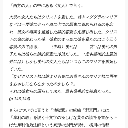
『西方の人』の中にある《女人》で言う。
大勢の女人たちはクリストを愛した。就中マグダラのマリア
などは一度彼に会った為に七つの悪鬼に責められるのを忘
れ、彼女の職業を超越した詩的恋愛さえ感じ出した。クリス
トの命の終わった後、彼女のまっ先に彼を見たのはこう云う
恋愛の力である。――（中略）後代は、――或いは後代の男
子たちは彼らの詩的恋愛に冷淡だった。（尤も芸術的主題以
外には）しかし後代の女人たちはいつもこのマリアを嫉妬し
ていた。
「なぜクリスト様は誰よりも先にお母さんのマリア様に再生
をお示しにならなかったのかしら？」
それは彼女らの漏らして来た、最も偽善的な嘆息だった。
(p.143,144)
さらについでに言うと『地獄変』の続編『邪宗門』には、
「摩利の教」を説く十文字の怪しげな黄金の護符を首から下
げた摩利信乃法師という異形の沙門が現れ、横川の僧都