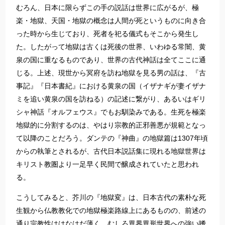
むろん、日本に限らずこの手の説話は世界に広がるが、極
楽・地獄、天国・地獄の概念は人間が死というものに向き合
った時から生じており、死者を祀る儀式もそこから発生し
た。したがって地獄は古くは死後の世界、いわゆる常闇、黄
泉の国に重なるものであり、世界の古代神話は全てここに通
じる。上述、現世から冥府を訪ね地獄を見る男の話は、『古
事記』『日本書紀』における黄泉の国（イザナギが妻イザナ
ミを追い黄泉の国を訪ねる）の記述に繋がり、あるいはギリ
シャ神話『オルフェウス』でもお馴染みである。生死を極楽
地獄的に分割するのは、やはり宗教的正邪善悪が規範となっ
て以降のことだろう。ダンテの『神曲』の地獄篇は1307年頃
からの執筆とされるが、古代日本説話集に現れる地獄世界は
キリスト教圏より一足早く民間で醸成されていたと思われ
る。
こうしてみると、芥川の『地獄変』は、日本古代の素朴な死
生観から仏教教化での地獄極楽路線上にあるものの、前述の
通り宗教性ははなはだ薄く、むしろ異界異形世界への強い嗜