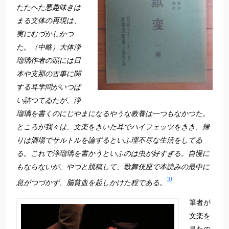
たたへた悪趣味きは
まる文体の再現は、
実にむづかしかつ
た。（中略）大体浄
瑠璃作者の頭には日
本や支那の古事に関
する耳学問がいつぱ
い詰つてゐたが、浄
瑠璃を書くのにじやまになるやうな教養は一つもなかつた。
ところが我々は、文楽をきいた耳でハイフェッツをきき、帰
りは酒場でサルトルを論ずるといふ理不尽な生活をしてゐ
る。これで浄瑠璃を書かうといふのは虫が好すぎる。自慢に
もならないが、やつと脱稿して、歌舞伎座で本読みの最中に
3)
息がつづかず、脳貧血を起しかけた程である。
筆者が
文楽を