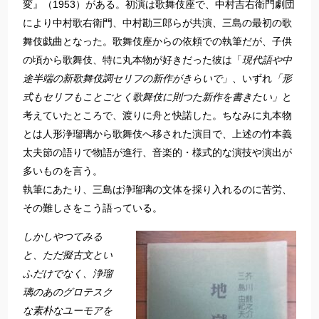
変』（1953）がある。初演は歌舞伎座で、中村吉右衛門劇団
により中村歌右衛門、中村勘三郎らが共演、三島の最初の歌
舞伎戯曲となった。歌舞伎座からの依頼での執筆だが、子供
の頃から歌舞伎、特に丸本物が好きだった彼は「
現代語や中
途半端の新歌舞伎調セリフの新作がきらいで」
、いずれ
「形
式もセリフもことごとく歌舞伎に則つた新作を書きたい」
と
考えていたところで、渡りに舟と快諾した。ちなみに丸本物
とは人形浄瑠璃から歌舞伎へ移された演目で、上述の竹本義
太夫節の語りで物語が進行、音楽的・様式的な演技や演出が
多いものを言う。
執筆にあたり、三島は浄瑠璃の文体を採り入れるのに苦労、
その難しさをこう語っている。
しかしやつてみる
と、ただ擬古文とい
ふだけでなく、浄瑠
璃のあのグロテスク
な素朴なユーモアを