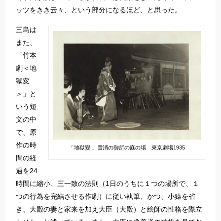
ッツをきき云々、という部分になるほど、と思った。
三島は
また、
「竹本
劇＜地
獄変
＞」と
いう短
文の中
で、原
作の時
「地獄變 」雪消の御所の庭の場 東京劇場1935
間の経
過を24
時間に縮小、三一致の法則（1日のうちに１つの場所で、１
つの行為を完結させる作劇）に従い執筆、かつ、小猿を省
き、大殿の妻と家来を加え大臣（大殿）と絵師の性格を際立