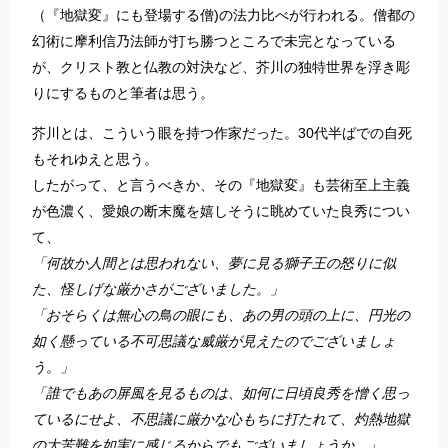
（『地獄変』にも登場する僧)の法力比べが行われる。僧都の
幻術に摩利信乃法師が打ち勝つところで未完となっている
が、クリスト教と仏教の対決など、芥川の独特世界を浮き彫
りにするものと筆者は思う。
芥川とは、こういう眼を持つ作家だった。30代半ばでの自死
もそれゆえと思う。
したがって、と言うべきか、その『地獄変』も芸術至上主義
が色濃く、愛娘の断末魔を嬉しそうに眺めていた良秀につい
て、
「何故か人間とは思われない、夢に見る獅子王の怒りに似
た、怪しげな厳かさがございました。」
「おそらくは無心の鳥の眼にも、あの男の頭の上に、円光の
如く懸っている不可思議な威厳が見えたのでございましょ
う。」
「誰でもあの屏風を見るものは、如何に日頃良秀を憎く思っ
ているにせよ、不思議に厳かな心もちに打たれて、灼熱地獄
の大苦難を如実に感じるからでもございましょうか。」