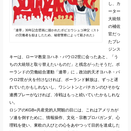
し、カ
ーター
大統領
の補佐
「連帯」30年記念壁画に描かれたポピエウシュコ神父（スト
官だっ
の労働者を励ましたため、秘密警察によって殺された）
たブレ
ジンス
キーは、ローマ教皇ヨハネ・パウロ2世に会ったあと、「う
ちの大統領と取り替えたいものだ」と残念がったそうだ。ポ
ーランドの労働組合運動「連帯」に，政治的天才ヨハネ・パ
ウロ2世が火を付けなければ、ポーランド解放は、ずっと遅
れていたかもしれないし、ワシントンとバチカンのひそかな
連携プレーがなければ、冷戦はもっと続いていたかもしれな
い。
ロシアのKGB=共産党的人間観の目には、これはアメリカが
ソ連を倒すために、情報操作、文化・宗教プロパガンダ、心
理戦を使い、東欧の人びとの心をあやつって目的を達成した