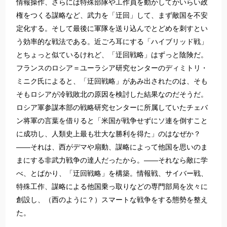
情報操作、さらには特殊部隊や工作員を動かしてかいらい政
権をつくる謀略など、武力を「迂回」して、まず敵国を不安
定化する。そして最後に軍隊を送り込んでとどめを刺すとい
う効率的な戦法である。近ごろ耳にする「ハイブリッド戦」
とちょっと似ているけれど、「迂回戦略」はずっと陰険だ。
フランスのロシア＝ユーラシア研究センターのディミトリ・
ミニク氏によると、「迂回戦略」があみ出されたのは、そも
そもロシアが冷戦敗北の原因を検討した結果なのだそうだ。
ロシア軍参謀本部の戦略研究センターに所属していたチェバ
ン将軍の言葉を借りると「米国が戦争せずにソ連を倒すこと
に成功し、人類史上最も壮大な勝利を得た」のはなぜか？
――それは、西がデマや扇動、謀略によって他国を思いのま
まにする非武力戦争の達人だったから。――それなら敵に学
べ、とばかり、「迂回戦略」を構築。情報戦、サイバー戦、
特殊工作、謀略による他国乗っ取りなどの専門部局を次々に
創設し、（西のように？）スマートな戦争をする態勢を整え
た。