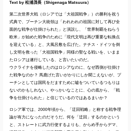
Text by 松浦茂長（Shigenaga Matsuura）
第二次世界大戦（ロシアでは「大祖国戦争」）の勝利を祝う
式典で、プーチン大統領は「われわれの祖国に対して再び全
面的な戦争が仕掛けられた」と演説し、「世界制覇をねらう
欧米」が始めた戦争のために「現代文明は再び重要な転換点
を迎えている」と、大風呂敷を広げた。ナチス・ドイツを倒
し文明を救った「大祖国戦争」同様の聖なる戦いを、いまま
たロシアは遂行している、と言いたいのだ。
ウクライナを侵略したのはロシアなのに、なぜ西側が仕掛け
た戦争なのか？ 馬鹿げた言いがかりにしか聞こえないが、プ
ーチンとしては国民をだますために嘘をついているつもりは
ないのかもしれない。やっかいなことに、心の底から、「戦
争を仕掛けられた」と信じているのではあるまいか？
ロシア軍では、2000年頃から、「迂回戦略」と称する戦争理
論が有力になったのだそうだ。何を「迂回」するのかという
と、ストレートに武力行使するよりも、からめ手からデマ、