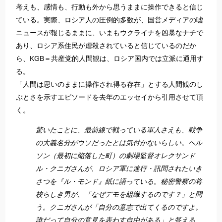
考えも、感情も、行動も外から思うままに操作できると信じ
ている。実際、ロシア人の圧倒的多数が、国営メディアの嘘
ニュースが報じるままに、いまもウクライナを凶暴なナチで
あり、ロシア系住民が虐殺されていると信じているのだか
ら、KGB＝共産党的人間観は、ロシア国内では立派に通用す
る。
「人間は思いのままに操作され得る存在」とする人間観のし
ぶとさを示すエピソードを去年のエッセイから引用させて頂
く。
驚いたことに、最前線で戦っている軍人さえも、戦争
の大義名分がウソだったとは気付かないらしい。ヘル
ソン（最初に陥落した町）の劇場監督オレクサンド
ル・クニガさんが、ロシア軍に連行・訊問されたいき
さつを『ル・モンド』紙に語っている。秘密警察の将
校らしき男が、「なぜデモを組織するのです？」と問
う。クニガさんが「自分の意志で出てくるのですよ。
誰だって自分の意見を表わす自由がある」と答える