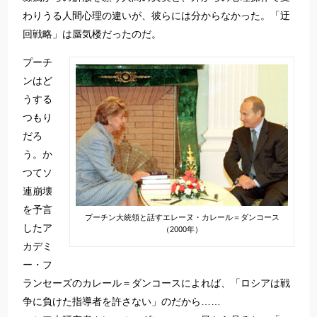
わりうる人間心理の違いが、彼らには分からなかった。「迂
回戦略」は蜃気楼だったのだ。
プーチ
ンはど
うする
つもり
だろ
う。か
つてソ
連崩壊
を予言
プーチン大統領と話すエレーヌ・カレール＝ダンコース
したア
（2000年）
カデミ
ー・フ
ランセーズのカレール＝ダンコースによれば、「ロシアは戦
争に負けた指導者を許さない」のだから……