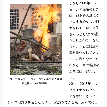
しかし2008年、ジ
ョージア侵略のとき
は、戦車を大量にく
り出す古めかしい戦
争をして、ロシア側
もみっともない犠牲
を出したので、なぜ
もっと巧妙に陰謀や
情報操作をしてスマ
ートに勝たなかった
のかと、軍の理論家
たちには不評だっ
た。
ロシア軍がゴリ（ジョージア）の民間人を無
差別殺人（2008年8月）
2014－2015年、ウ
クライナからクリミ
アを奪い、さらにド
ンバス地方を併合したときは、武力をできる限りおもてに出