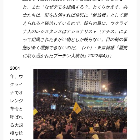
と、また「なぜデモを組織する？」とくりかえす。兵
士たちは、町を占領すれば住民に「解放者」として迎
えられると確信しているので、彼らの目に、ウクライ
ナ人のレジスタンスはナショナリスト（ナチス）によ
って組織されたまがい物としか映らない。目の前の事
態が全く理解できないのだ。（パリ・東京雑感『歴史
に取り憑かれたプーチン大統領』2022年4月）
2004
年、ウ
クライ
ナでオ
レンジ
革命と
呼ばれ
る大規
模な抗