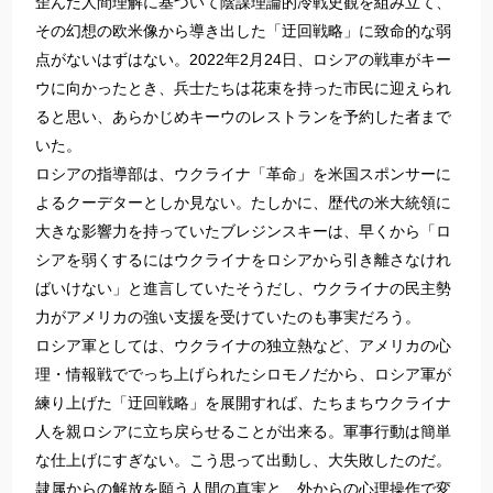
歪んだ人間理解に基づいて陰謀理論的冷戦史観を組み立て、
その幻想の欧米像から導き出した「迂回戦略」に致命的な弱
点がないはずはない。2022年2月24日、ロシアの戦車がキー
ウに向かったとき、兵士たちは花束を持った市民に迎えられ
ると思い、あらかじめキーウのレストランを予約した者まで
いた。
ロシアの指導部は、ウクライナ「革命」を米国スポンサーに
よるクーデターとしか見ない。たしかに、歴代の米大統領に
大きな影響力を持っていたブレジンスキーは、早くから「ロ
シアを弱くするにはウクライナをロシアから引き離さなけれ
ばいけない」と進言していたそうだし、ウクライナの民主勢
力がアメリカの強い支援を受けていたのも事実だろう。
ロシア軍としては、ウクライナの独立熱など、アメリカの心
理・情報戦ででっち上げられたシロモノだから、ロシア軍が
練り上げた「迂回戦略」を展開すれば、たちまちウクライナ
人を親ロシアに立ち戻らせることが出来る。軍事行動は簡単
な仕上げにすぎない。こう思って出動し、大失敗したのだ。
隷属からの解放を願う人間の真実と、外からの心理操作で変