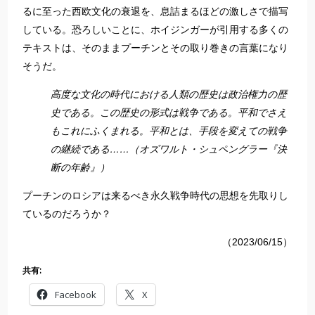
るに至った西欧文化の衰退を、息詰まるほどの激しさで描写
している。恐ろしいことに、ホイジンガーが引用する多くの
テキストは、そのままプーチンとその取り巻きの言葉になり
そうだ。
高度な文化の時代における人類の歴史は政治権力の歴
史である。この歴史の形式は戦争である。平和でさえ
もこれにふくまれる。平和とは、手段を変えての戦争
の継続である……（オズワルト・シュペングラー『決
断の年齢』）
プーチンのロシアは来るべき永久戦争時代の思想を先取りし
ているのだろうか？
（2023/06/15）
共有:
Facebook
X