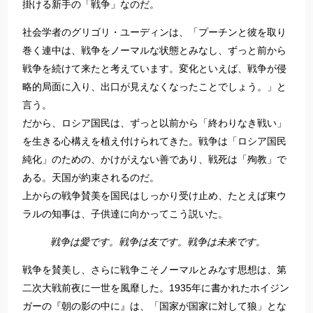
掛ける新手の「戦争」なのだ。
社会学者のグリゴリ・ユーディンは、「プーチンと彼を取り
巻く連中は、戦争をノーマルな状態とみなし、ずっと前から
戦争を続けて来たと考えています。変化といえば、戦争が侵
略的局面に入り、出口が見えなくなったことでしょう。」と
言う。
だから、ロシア国民は、ずっと以前から「終わりなき戦い」
を生きる心構えを植え付けられてきた。戦争は「ロシア国民
純化」のための、かけがえない善であり、戦死は「殉教」で
ある。天国が約束されるのだ。
上からの戦争賛美を国民はしっかり受け止め、たとえば東ウ
ラルの知事は、子供達に向かってこう説いた。
戦争は愛です。戦争は友です。戦争は未来です。
戦争を賛美し、さらに戦争こそノーマルとみなす思想は、第
二次大戦前夜に一世を風靡した。1935年に書かれたホイジン
ガーの『朝の影の中に』は、「国家が国家に対して狼」とな