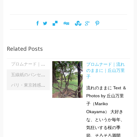
Related Posts
プロムナード｜流れ
プロムナード｜流れのままに｜丘山万里子
のままに｜丘山万里
五線紙のパンセ｜《レインボーサーペント》《夜の霧》｜浦部雪
子
パリ・東京雑感｜忘れられた「音楽の力」に脳科学の助け船 ｜松浦茂長
流れのままに Text ＆
Photos by 丘山万里
子（Mariko
Okayama） 大好き
な、というか毎年、
気狂いする桜の季
節、そろそろ満開