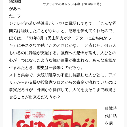
議活動
ウクライナのオレンジ革命（2004年11月）
があっ
た。フ
ジテレビの若い特派員が、パリに電話してきて、「こんな雰
囲気は経験したことがない」と、感動を伝えてくれたので、
ぼくは、「91年8月（民主勢力がクーデターに立ち向かっ
た）にモスクワで感じたのと同じかな。」と応じた。何万人
もいるのに静謐が支配する。強権への恐怖が消え、人びとの
心が一つになったような強い連帯が生まれる。あんな空気が
生まれたとき、歴史は一歩動くのだろう。
ストと集会で、大統領選挙の不正に抗議した人びとに、アメ
リカからの支援や投資家ソロスからの資金が流れていたのは
事実だろうが、外国から操作して、人間をあそこまで昂揚さ
せることが出来るだろうか？
冷戦時
代に話
を戻