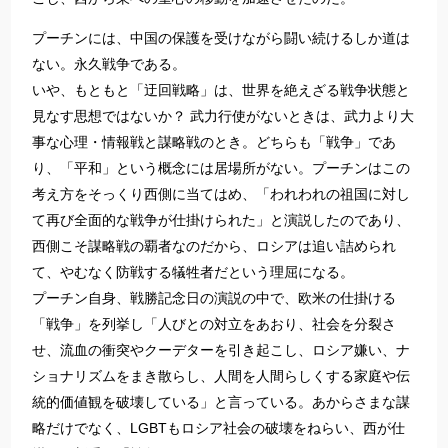
プーチンには、中国の保護を受けながら闘い続けるしか道は
ない。永久戦争である。
いや、もともと「迂回戦略」は、世界を絶えざる戦争状態と
見なす思想ではないか？ 武力行使がないときは、武力より大
事な心理・情報戦と謀略戦のとき。どちらも「戦争」であ
り、「平和」という概念には居場所がない。プーチンはこの
考え方をそっくり西側に当てはめ、「われわれの祖国に対し
て再び全面的な戦争が仕掛けられた」と演説したのであり、
西側こそ謀略戦の覇者なのだから、ロシアは追い詰められ
て、やむなく防戦する犠牲者だという理屈になる。
プーチン自身、戦勝記念日の演説の中で、欧米の仕掛ける
「戦争」を列挙し「人びとの対立をあおり、社会を分裂さ
せ、流血の衝突やクーデターを引き起こし、ロシア嫌い、ナ
ショナリズムをまき散らし、人間を人間らしくする家庭や伝
統的価値観を破壊している」と言っている。あからさまな謀
略だけでなく、LGBTもロシア社会の破壊をねらい、西が仕