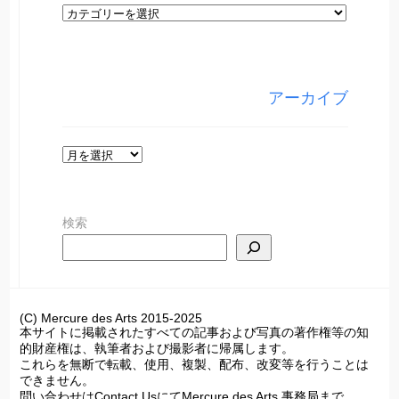
カ
テ
ゴ
リ
アーカイブ
ー
ア
ー
カ
検索
イ
ブ
(C) Mercure des Arts 2015-2025
本サイトに掲載されたすべての記事および写真の著作権等の知
的財産権は、執筆者および撮影者に帰属します。
これらを無断で転載、使用、複製、配布、改変等を行うことは
できません。
問い合わせはContact UsにてMercure des Arts 事務局まで。