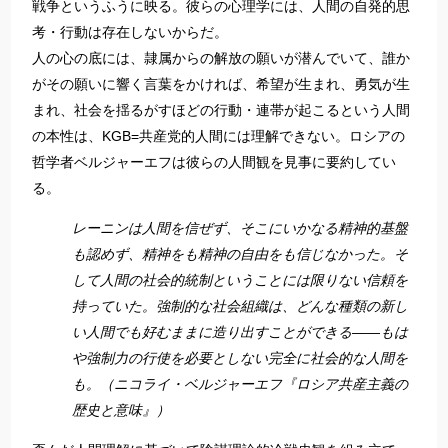
戦争というふうに映る。彼らの心理学には、人間の自発的思
考・行動は存在しないからだ。
人の心の底には、隷属からの解放の願いが潜んでいて、誰か
がその願いに響く言葉をかければ、希望が生まれ、勇気が生
まれ、社会を揺るがすほどの行動・連帯が起こるという人間
の本性は、KGB=共産党的人間には理解できない。ロシアの
哲学者ベルジャーエフは彼らの人間観を見事に要約してい
る。
レーニンは人間を信ぜず、そこにいかなる精神的基盤
も認めず、精神をも精神の自由をも信じなかった。そ
して人間の社会的統制ということには限りない信頼を
持っていた。強制的な社会組織は、どんな種類の新し
い人間でも好むままに造り出すことができる――もは
や強制力の行使を必要としない完全に社会的な人間を
も。（ニコライ・ベルジャーエフ『ロシア共産主義の
歴史と意味』）