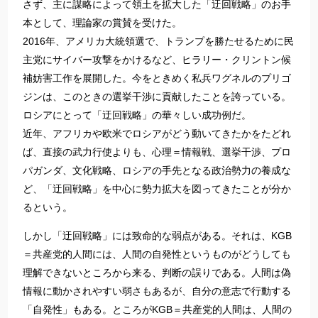
さず、主に謀略によって領土を拡大した「迂回戦略」のお手
本として、理論家の賞賛を受けた。
2016年、アメリカ大統領選で、トランプを勝たせるために民
主党にサイバー攻撃をかけるなど、ヒラリー・クリントン候
補妨害工作を展開した。今をときめく私兵ワグネルのプリゴ
ジンは、このときの選挙干渉に貢献したことを誇っている。
ロシアにとって「迂回戦略」の華々しい成功例だ。
近年、アフリカや欧米でロシアがどう動いてきたかをたどれ
ば、直接の武力行使よりも、心理＝情報戦、選挙干渉、プロ
パガンダ、文化戦略、ロシアの手先となる政治勢力の養成な
ど、「迂回戦略」を中心に勢力拡大を図ってきたことが分か
るという。
しかし「迂回戦略」には致命的な弱点がある。それは、KGB
＝共産党的人間には、人間の自発性というものがどうしても
理解できないところから来る、判断の誤りである。人間は偽
情報に動かされやすい弱さもあるが、自分の意志で行動する
「自発性」もある。ところがKGB＝共産党的人間は、人間の