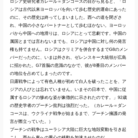
ロシア史研究者カレール＝ダンコースの目から見ると、「ロ
シアは古代以来ヨーロッパを向いて歩む歴史的運命にあった
のに、その歴史は終ってしまいました。西への道を閉ざさ
れ、中国の小さなパートナーとして歩むほかない。ヨーロッ
パから中国への地滑りは、ロシアにとって悲劇です。中国の
属国とまでは言わないまでも、ロシアは中国に対し何の発言
権も持てません。ロシアはクリミアを併合するまでG8のメン
バーだったのに、いまは外され、ゼレンスキー大統領が広島
に招かれた。G7首脳の意識のなかで、彼が8番目のメンバー
の地位を占めてしまったのです。
日露戦争によって有色人種が初めて白人を破ったことを、ア
ジアの人びとは忘れていません。いまその日本で、中国に従
属するロシアの惨めな姿が象徴的に示されたのです。」92歳
の歴史学者のプーチン批判は強烈だった。（カレール＝ダン
コースは、ウクライナ戦争が始まるまで、プーチン擁護の発
言が際立っていた。）
プーチンの戦争はユーラシア大陸に巨大な地殻変動を引き起
こし、西から東への重心の移動を加速させたのだ。