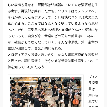
しい表情も見せる。展開部は弦楽器のトレモロが緊張感を生
み出す。再現部が終わったのち、ソリストはカデンツァへ。
それが終わったらアタッカで、少し軽快なロンド形式の二楽
章が始まる。ここまではなんとなく聴けているような心地だ
った。だが、二楽章の素材の処理と展開がだんだん複雑にな
っていって、自分が今、音楽のどの辺りの筋書きにいるの
か、確信がもてなくなっていく。そんな中最後、第一楽章の
主題が回帰して、音楽が閉じられる。
メロディアスな音楽と思いきや、かなり形式主義的な音楽だ
と思った。調性音楽？ そういえば筆者は調性音楽について
何を知っていたのだろう。
ヴィオ
ラ協奏
曲は、
用いら
れてい