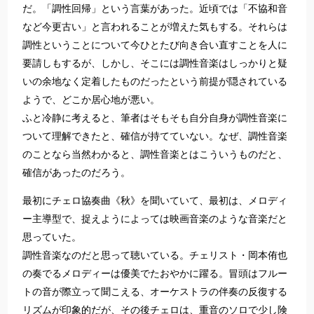
だ。「調性回帰」という言葉があった。近頃では「不協和音
など今更古い」と言われることが増えた気もする。それらは
調性ということについて今ひとたび向き合い直すことを人に
要請しもするが、しかし、そこには調性音楽はしっかりと疑
いの余地なく定着したものだったという前提が隠されている
ようで、どこか居心地が悪い。
ふと冷静に考えると、筆者はそもそも自分自身が調性音楽に
ついて理解できたと、確信が持てていない。なぜ、調性音楽
のことなら当然わかると、調性音楽とはこういうものだと、
確信があったのだろう。
最初にチェロ協奏曲《秋》を聞いていて、最初は、メロディ
ー主導型で、捉えようによっては映画音楽のような音楽だと
思っていた。
調性音楽なのだと思って聴いている。チェリスト・岡本侑也
の奏でるメロディーは優美でたおやかに躍る。冒頭はフルー
トの音が際立って聞こえる、オーケストラの伴奏の反復する
リズムが印象的だが、その後チェロは、重音のソロで少し険