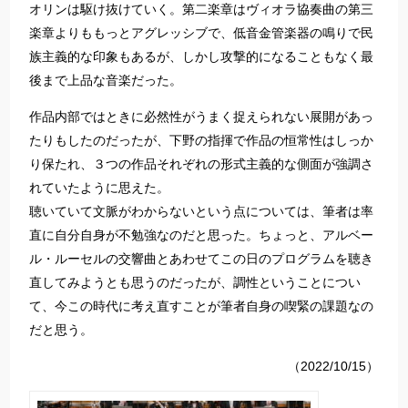
オリンは駆け抜けていく。第二楽章はヴィオラ協奏曲の第三
楽章よりももっとアグレッシブで、低音金管楽器の鳴りで民
族主義的な印象もあるが、しかし攻撃的になることもなく最
後まで上品な音楽だった。
作品内部ではときに必然性がうまく捉えられない展開があっ
たりもしたのだったが、下野の指揮で作品の恒常性はしっか
り保たれ、３つの作品それぞれの形式主義的な側面が強調さ
れていたように思えた。
聴いていて文脈がわからないという点については、筆者は率
直に自分自身が不勉強なのだと思った。ちょっと、アルベー
ル・ルーセルの交響曲とあわせてこの日のプログラムを聴き
直してみようとも思うのだったが、調性ということについ
て、今この時代に考え直すことが筆者自身の喫緊の課題なの
だと思う。
（2022/10/15）