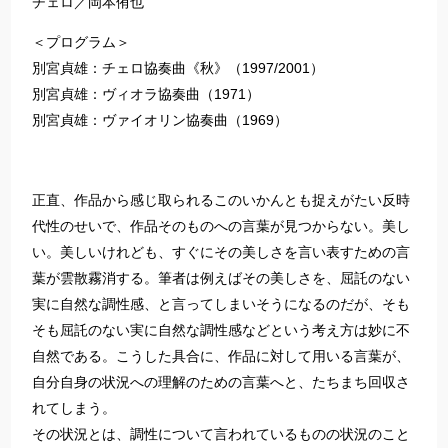
チェロ／岡本侑也
＜プログラム＞
別宮貞雄：チェロ協奏曲《秋》（1997/2001）
別宮貞雄：ヴィオラ協奏曲（1971）
別宮貞雄：ヴァイオリン協奏曲（1969）
正直、作品から感じ取られるこのいかんとも捉えがたい反時
代性のせいで、作品そのものへの言葉が見つからない。美し
い。美しいけれども、すぐにその美しさを言い表すための言
葉が雲散霧消する。筆者は例えばその美しさを、屈託のない
実に自然な調性感、と言ってしまいそうになるのだが、そも
そも屈託のない実に自然な調性感などという考え方は妙に不
自然である。こうした具合に、作品に対して用いる言葉が、
自分自身の状況への理解のための言葉へと、たちまち回収さ
れてしまう。
その状況とは、調性について言われているものの状況のこと