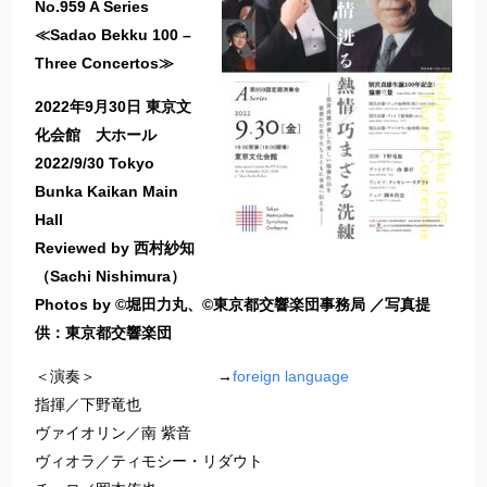
No.959 A Series
≪Sadao Bekku 100 –
Three Concertos≫
2022年9月30日 東京文
化会館 大ホール
2022/9/30 Tokyo
Bunka Kaikan Main
Hall
Reviewed by 西村紗知
（Sachi Nishimura）
Photos by ©堀田力丸、©東京都交響楽団事務局 ／写真提
供：東京都交響楽団
＜演奏＞ →
foreign language
指揮／下野竜也
ヴァイオリン／南 紫音
ヴィオラ／ティモシー・リダウト