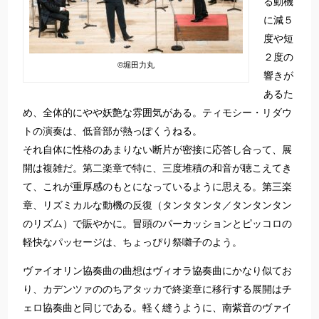
る動機
に減５
度や短
２度の
©堀田力丸
響きが
あるた
め、全体的にやや妖艶な雰囲気がある。ティモシー・リダウ
トの演奏は、低音部が熱っぽくうねる。
それ自体に性格のあまりない断片が密接に応答し合って、展
開は複雑だ。第二楽章で特に、三度堆積の和音が聴こえてき
て、これが重厚感のもとになっているように思える。第三楽
章、リズミカルな動機の反復（タンタタンタ／タンタンタン
のリズム）で賑やかに。冒頭のパーカッションとピッコロの
軽快なパッセージは、ちょっぴり祭囃子のよう。
ヴァイオリン協奏曲の曲想はヴィオラ協奏曲にかなり似てお
り、カデンツァののちアタッカで終楽章に移行する展開はチ
ェロ協奏曲と同じである。軽く縫うように、南紫音のヴァイ