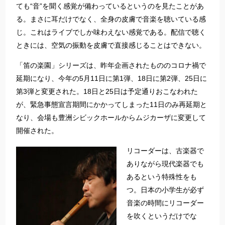
ても“音”を聞く感覚が備わっているというのを見たことがあ
る。まさに耳だけでなく、全身の皮膚で音楽を聴いている感
じ。これはライブでしか味わえない感覚である。配信で聴く
ときには、空気の振動を皮膚で直接感じることはできない。
「笛の楽園」シリーズは、昨年企画されたもののコロナ禍で
延期になり、今年の5月11日に第1弾、18日に第2弾、25日に
第3弾と変更された。18日と25日は予定通りおこなわれた
が、緊急事態宣言期間にかかってしまった11日のみ再延期と
なり、会場も豊洲シビックホールからムジカーザに変更して
開催された。
リコーダーは、古楽器で
ありながら現代楽器でも
あるという特殊性をも
つ。日本の小学生が必ず
音楽の時間にリコーダー
を吹くというだけでな