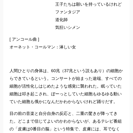
王子たちは願いを持っているけれど
ファンタジア
道化師
気狂いシメン
[ アンコール曲 ]
オーネット・コールマン：淋しい女
人間ひとりの身体は、60兆（37兆という説もあり）の細胞か
らできているという。コンサートが始まった途端、すべての
細胞が活性化しはじめたような感覚に襲われた。眠っていた
細胞は叩き起こされ、ぼーっとしていた細胞もゆるゆる動い
ていた細胞も俄かになんだかわからないけれど踊りだす。
目の前の音楽と自分自身の反応と、二重の驚きが降ってき
た。どこまで信じてよいのかわからないが、あるテレビ番組
の「皮膚は0番目の脳」という特集で、皮膚には、耳でなく