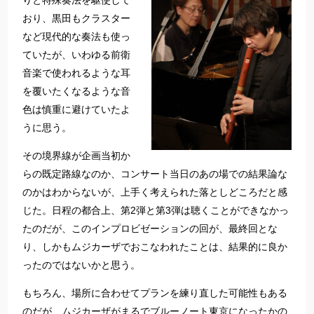
りと特殊奏法を駆使して
おり、黒田もクラスター
など現代的な奏法も使っ
ていたが、いわゆる前衛
音楽で使われるような耳
を覆いたくなるような音
色は慎重に避けていたよ
うに思う。
その境界線が企画当初か
らの既定路線なのか、コンサート当日のあの場での結果論な
のかはわからないが、上手く考えられた落としどころだと感
じた。日程の都合上、第2弾と第3弾は聴くことができなかっ
たのだが、このインプロビゼーションの回が、最終回とな
り、しかもムジカーザでおこなわれたことは、結果的に良か
ったのではないかと思う。
もちろん、場所に合わせてプランを練り直した可能性もある
のだが、ムジカーザがまるでブルーノート東京になったかの