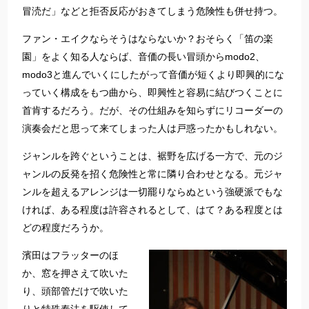
冒涜だ」などと拒否反応がおきてしまう危険性も併せ持つ。
ファン・エイクならそうはならないか？おそらく「笛の楽
園」をよく知る人ならば、音価の長い冒頭からmodo2、
modo3と進んでいくにしたがって音価が短くより即興的にな
っていく構成をもつ曲から、即興性と容易に結びつくことに
首肯するだろう。だが、その仕組みを知らずにリコーダーの
演奏会だと思って来てしまった人は戸惑ったかもしれない。
ジャンルを跨ぐということは、裾野を広げる一方で、元のジ
ャンルの反発を招く危険性と常に隣り合わせとなる。元ジャ
ンルを超えるアレンジは一切罷りならぬという強硬派でもな
ければ、ある程度は許容されるとして、はて？ある程度とは
どの程度だろうか。
濱田はフラッターのほ
か、窓を押さえて吹いた
り、頭部管だけで吹いた