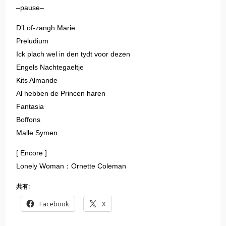
–pause–
D’Lof-zangh Marie
Preludium
Ick plach wel in den tydt voor dezen
Engels Nachtegaeltje
Kits Almande
Al hebben de Princen haren
Fantasia
Boffons
Malle Symen
[ Encore ]
Lonely Woman：Ornette Coleman
共有:
Facebook
X