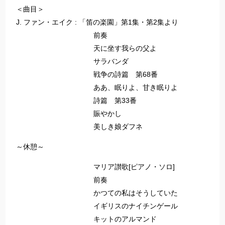
＜曲目＞
J. ファン・エイク : 「笛の楽園」第1集・第2集より
前奏
天に坐す我らの父よ
サラバンダ
戦争の詩篇 第68番
ああ、眠りよ、甘き眠りよ
詩篇 第33番
賑やかし
美しき娘ダフネ
～休憩～
マリア讃歌[ピアノ・ソロ]
前奏
かつての私はそうしていた
イギリスのナイチンゲール
キットのアルマンド