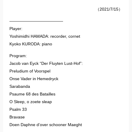
（2021/7/15）
—————————————
Player:
Yoshimidhi HAMADA: recorder, cornet
Kyoko KURODA: piano
Program:
Jacob van Eyck “Der Fluyten Lust-Hof”:
Preludium of Voorspel
Onse Vader in Hemedryck
Sarabanda
Psaume 68 des Batailles
O Sleep, o zoete sleap
Psalm 33
Bravase
Doen Daphne d’over schooner Maeght