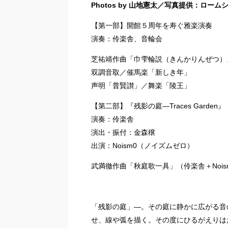
Photos by 山地憲太／写真提供：ロー
【第一部】開館５周年を寿ぐ雅楽演
演奏：伶楽舎、音輪会
芝祐靖作曲「巾雫輪説（きんかりんぜつ）
双調音取／催馬楽「新しき年」
声明「普賢讃」／舞楽「陵王」
【第二部】『残影の庭―Traces Garden』
演奏：伶楽舎
演出・振付：金森穣
出演：Noism0（ノイズムゼロ）
武満徹作曲「秋庭歌一具」（伶楽舎＋Nois
「残影の庭」―。その庭に静かに広がる音
せ、線や弧を描く。その度にひるがえりは