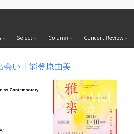
s
Select
Column
Concert Review
出会い｜能登原由美
re as Contemporary
ra）