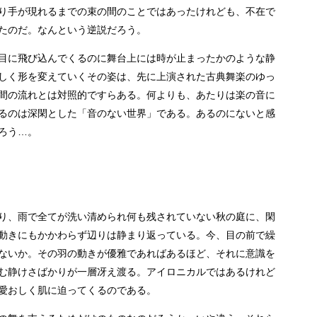
り手が現れるまでの束の間のことではあったけれども、不在で
たのだ。なんという逆説だろう。
目に飛び込んでくるのに舞台上には時が止まったかのような静
しく形を変えていくその姿は、先に上演された古典舞楽のゆっ
間の流れとは対照的ですらある。何よりも、あたりは楽の音に
るのは深閑とした「音のない世界」である。あるのにないと感
ろう…。
り、雨で全てが洗い清められ何も残されていない秋の庭に、閑
動きにもかかわらず辺りは静まり返っている。今、目の前で繰
ないか。その羽の動きが優雅であればあるほど、それに意識を
む静けさばかりが一層冴え渡る。アイロニカルではあるけれど
愛おしく肌に迫ってくるのである。