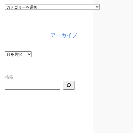
カ
テ
ゴ
リ
アーカイブ
ー
ア
ー
カ
検索
イ
ブ