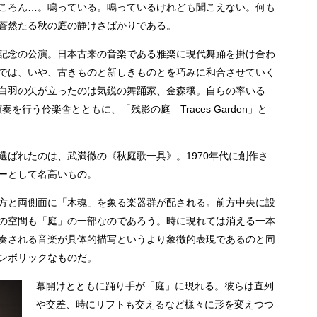
ころん…。鳴っている。鳴っているけれども聞こえない。何も
蒼然たる秋の庭の静けさばかりである。
記念の公演。日本古来の音楽である雅楽に現代舞踊を掛け合わ
では、いや、古きものと新しきものとを巧みに和合させていく
白羽の矢が立ったのは気鋭の舞踊家、金森穣。自らの率いる
奏を行う伶楽舎とともに、「残影の庭―Traces Garden」と
選ばれたのは、武満徹の《秋庭歌一具》。1970年代に創作さ
ーとして名高いもの。
方と両側面に「木魂」を象る楽器群が配される。前方中央に設
の空間も「庭」の一部なのであろう。時に現れては消える一本
奏される音楽が具体的描写というより象徴的表現であるのと同
ンボリックなものだ。
幕開けとともに踊り手が「庭」に現れる。彼らは直列
や交差、時にリフトも交えるなど様々に形を変えつつ