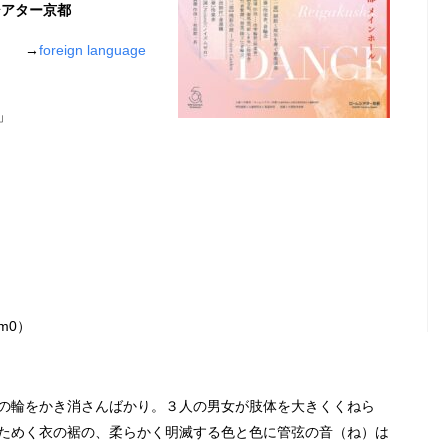
ムシアター京都
奏 →
foreign language
」
m0）
の輪をかき消さんばかり。３人の男女が肢体を大きくくねら
ためく衣の裾の、柔らかく明滅する色と色に管弦の音（ね）は