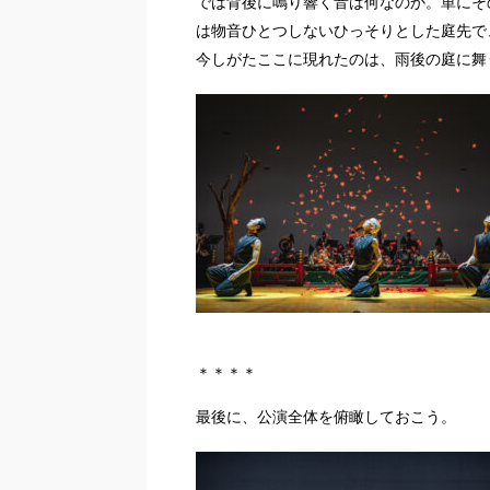
では背後に鳴り響く音は何なのか。単にそ
は物音ひとつしないひっそりとした庭先で
今しがたここに現れたのは、雨後の庭に舞
＊＊＊＊
最後に、公演全体を俯瞰しておこう。