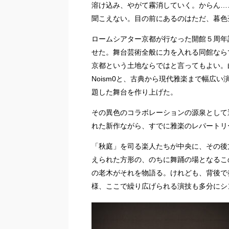
溶け込み、やがて霧消していく。からん…
聞こえない。目の前にあるのはただ、暮色
ロームシアター京都が行なった開館５周年
せた。舞台芸術全般に力を入れる同館なら
京都という土地ならではと言ってもよい。
Noism0と、古典から現代雅楽まで幅広い演
題した舞台を作り上げた。
その異色のコラボレーションの源泉として
れた新作ながら、すでに雅楽のレパートリ
「秋庭」を司る楽人たちが中央に、その後
えられた方形の、のちに舞踊の場となるこ
の老木がそれを物語る。けれども、背後で
様、ここで繰り広げられる演技も多分にシ