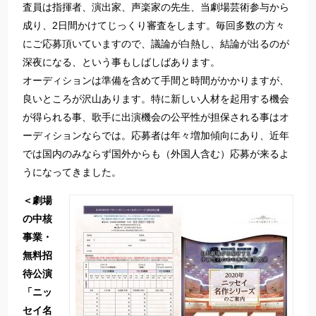
査員は指揮者、演出家、声楽家の先生、当劇場芸術参与から
成り、2日間かけてじっくり審査をします。毎回多数の方々
にご応募頂いていますので、議論が白熱し、結論が出るのが
深夜になる、という事もしばしばあります。
オーディションは準備を含めて手間と時間がかかりますが、
良いところが沢山あります。特に新しい人材を起用する機会
が得られる事、歌手に出演機会の公平性が担保される事はオ
ーディションならでは。応募者は年々増加傾向にあり、近年
では国内のみならず国外からも（外国人含む）応募が来るよ
うになってきました。
＜劇場
の中核
事業・
無料招
待公演
「ニッ
セイ名