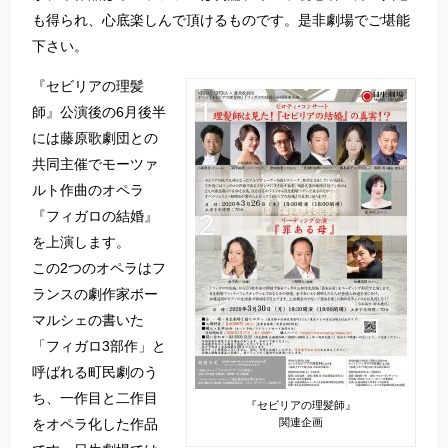
も得られ、心底楽しんで頂けるものです。是非劇場でご堪能
下さい。
『セビリアの理髪
師』公演後の6月後半
には藤原歌劇団との
共同主催でモーツァ
ルト作曲のオペラ
『フィガロの結婚』
を上演します。
この2つのオペラはフ
ランスの劇作家ボー
マルシェの書いた
「フィガロ3部作」と
呼ばれる町民劇のう
ち、一作目と二作目
『セビリアの理髪師』
をオペラ化した作品
関連企画