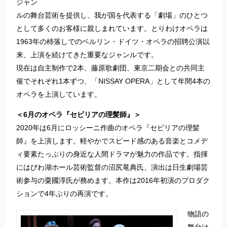
ジャン
ルの舞台芸術を提供し、我が国を代表する「劇場」のひとつ
として多くのお客様に親しまれています。とりわけオペラは
1963年の杮落しでのベルリン・ドイツ・オペラの招聘公演以
来、上演を続けてきた重要なジャンルです。
現在は自主制作で2本、藤原歌劇団、東京二期会との共同主
催でそれぞれ1本ずつ、「NISSAY OPERA」として年間4本の
オペラを上演しています。
＜6月のオペラ『セビリアの理髪師』＞
2020年は6月にロッシーニ作曲のオペラ『セビリアの理髪
師』を上演します。軽やかでスピード感のある音楽とコメデ
ィ要素たっぷりの身近な人間ドラマが魅力の作品です。指揮
にはびわ湖ホール芸術監督の沼尻竜典氏、演出は日生劇場芸
術参与の粟國淳氏が務めます。本作は2016年初演のプロダク
ションで4年ぶりの再演です。
物語の