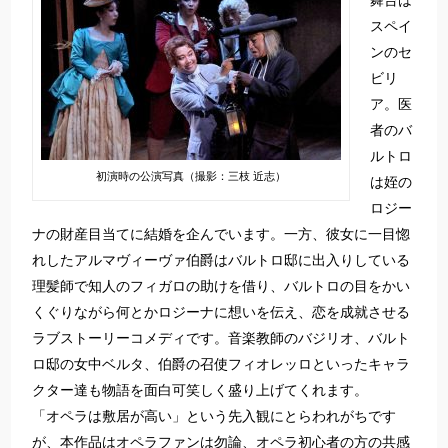
舞台は
スペイ
ンのセ
ビリ
ア。医
者のバ
ルトロ
初演時の公演写真（撮影：三枝 近志）
は姪の
ロジー
ナの財産目当てに結婚を企んでいます。一方、彼女に一目惚
れしたアルマヴィーヴァ伯爵はバルトロ邸に出入りしている
理髪師で知人のフィガロの助けを借り、バルトロの目をかい
くぐりながら何とかロジーナに想いを伝え、恋を成就させる
ラブストーリーコメディです。音楽教師のバジリオ、バルト
ロ邸の女中ベルタ、伯爵の召使フィオレッロといったキャラ
クター達も物語を面白可笑しく盛り上げてくれます。
「オペラは敷居が高い」という先入観にとらわれがちです
が、本作品はオペラファンは勿論、オペラ初心者の方の共感