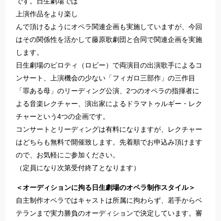
です。日生劇場では
上演作品をより楽し
んで頂けるようにオペラ関連企画も実施していますが、今回
はその関係性を活かして藤原歌劇団と合同で関連企画を実施
します。
日生劇場のピロティ（ロビー）で両演目の出演歌手によるコ
ンサート、上演機会の少ない「フィガロ三部作」の三作目
「罪ある母」のリーディング公演、2つのオペラの指揮者に
よる音楽レクチャー、演出家によるドラマトゥルギー・レク
チャーという4つの企画です。
コンサートとリーディングは有料になりますが、レクチャー
はどちらも無料で開催致します。先着順でお申込み頂けます
ので、お気軽にご参加ください。
（定員になり次第受付終了となります）
＜オーディションに拘る日生劇場のオペラ制作スタイル＞
自主制作オペラではキャストは所属に拘わらず、若手からベ
テランまで実力勝負のオーディションで決定しています。審