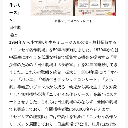
作シリ
ーズ」
＞
名作シリーズパンフレット
日生劇
場は、
1964年から小学校6年生をミュージカル公演へ無料招待する
「ニッセイ名作劇場」を50年間実施しました。1979年からは
中高生にオペラを低廉な料金で鑑賞する機会を提供する『青
少年のための「日生劇場オペラ教室」』を34年間継続してき
ました。これらの取組を統合・拡大し、2014年度には「オペ
ラ」「バレエ」「物語付きクラシックコンサート」「人形
劇」等幅広いジャンルから成る、幼児から高校生までを対象
とした無料招待公演「ニッセイ名作シリーズ」を新たにスタ
ートさせました。これらは日生劇場のみならず、全国の劇場
でも実施しており、年間招待者数は40,000名を超えます。
『セビリアの理髪師』では中高生を対象に「ニッセイ名作シ
リーズ」を展開しており、日生劇場で7公演、11月にはびわ