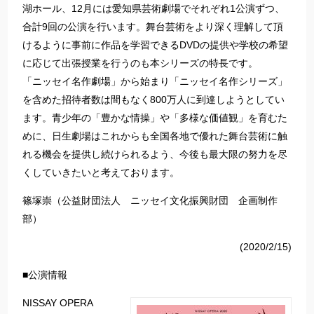
湖ホール、12月には愛知県芸術劇場でそれぞれ1公演ずつ、
合計9回の公演を行います。舞台芸術をより深く理解して頂
けるように事前に作品を学習できるDVDの提供や学校の希望
に応じて出張授業を行うのも本シリーズの特長です。
「ニッセイ名作劇場」から始まり「ニッセイ名作シリーズ」
を含めた招待者数は間もなく800万人に到達しようとしてい
ます。青少年の「豊かな情操」や「多様な価値観」を育むた
めに、日生劇場はこれからも全国各地で優れた舞台芸術に触
れる機会を提供し続けられるよう、今後も最大限の努力を尽
くしていきたいと考えております。
篠塚崇（公益財団法人 ニッセイ文化振興財団 企画制作
部）
(2020/2/15)
■公演情報
NISSAY OPERA