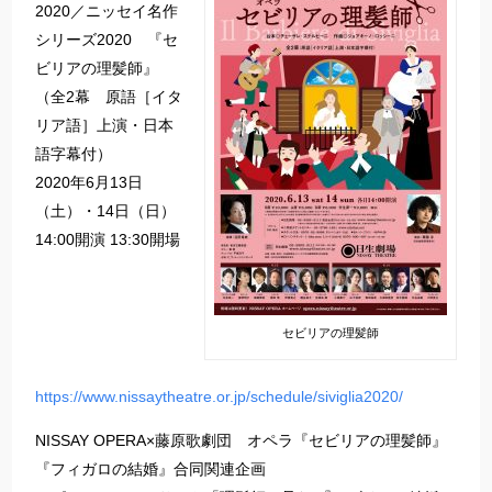
2020／ニッセイ名作
シリーズ2020 『セ
ビリアの理髪師』
（全2幕 原語［イタ
リア語］上演・日本
語字幕付）
2020年6月13日
（土）・14日（日）
14:00開演 13:30開場
セビリアの理髪師
https://www.nissaytheatre.or.jp/schedule/siviglia2020/
NISSAY OPERA×藤原歌劇団 オペラ『セビリアの理髪師』
『フィガロの結婚』合同関連企画