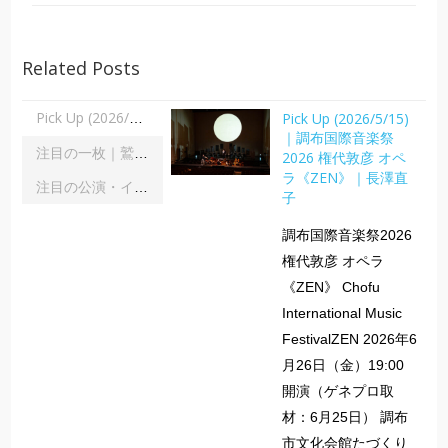
Related Posts
Pick Up (2026/5/15)
Pick Up (2026/5/15)｜調布国際音楽祭2026 権代敦彦 オペラ《ZEN》｜長澤直子
｜調布国際音楽祭
注目の一枚｜鷲宮美幸「舞踊の彼方へ」｜齋藤俊夫
2026 権代敦彦 オペ
ラ《ZEN》｜長澤直
注目の公演・イベント｜２０２６年８月
子
調布国際音楽祭2026
権代敦彦 オペラ
《ZEN》 Chofu
International Music
FestivalZEN 2026年6
月26日（金）19:00
開演（ゲネプロ取
材：6月25日） 調布
市文化会館たづくり