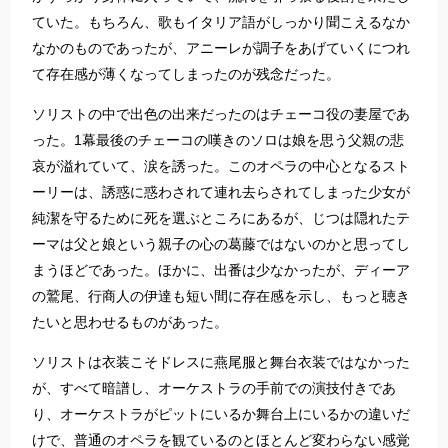
ていた。もちろん、歌もイタリア語がしっかり聞こえるなか
なかのものであったが、アニーレが調子をあげていくにつれ
て存在感が薄くなってしまったのが残念だった。
ソリストの中で出色の出来だったのはチェーコ役の妻屋であ
った。1幕最後のチェーコの嘆きのソロは娘を思う父親の悲
哀が溢れていて、涙を誘った。このオペラの中心となるスト
ーリーは、誘惑に惑わされて連れ去らされてしまった少女が
純潔を守るために死を選ぶところにあるが、じつは隠れたテ
ーマは父と娘という親子の心の葛藤ではないのかと思ってし
まうほどであった。ほかに、出番は少なかったが、ディーア
の鷲尾、行商人の伊達も短い間に存在感を示し、もっと聴き
たいと思わせるものがあった。
ソリストは衣装こそドレスに燕尾服と舞台衣装ではなかった
が、すべて暗譜し、オーケストラの手前での演技付きであ
り、オーケストラがピットにいるか舞台上にいるかの違いだ
けで、普通のオペラを観ているのとほとんど変わらない感覚