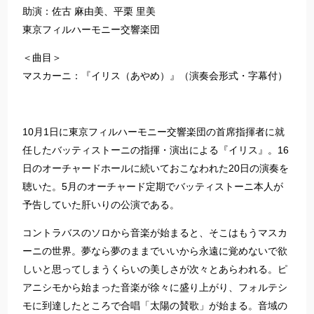
助演：佐古 麻由美、平栗 里美
東京フィルハーモニー交響楽団
＜曲目＞
マスカーニ：『イリス（あやめ）』（演奏会形式・字幕付）
10月1日に東京フィルハーモニー交響楽団の首席指揮者に就
任したバッティストーニの指揮・演出による『イリス』。16
日のオーチャードホールに続いておこなわれた20日の演奏を
聴いた。5月のオーチャード定期でバッティストーニ本人が
予告していた肝いりの公演である。
コントラバスのソロから音楽が始まると、そこはもうマスカ
ーニの世界。夢なら夢のままでいいから永遠に覚めないで欲
しいと思ってしまうくらいの美しさが次々とあらわれる。ピ
アニシモから始まった音楽が徐々に盛り上がり、フォルテシ
モに到達したところで合唱「太陽の賛歌」が始まる。音域の