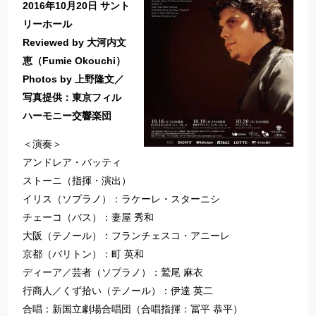
2016年
10
月
20
日
サント
リーホール
Reviewed by 大河内文
恵（Fumie Okouchi）
Photos by
上野隆文
／
写真提供：東京フィル
ハーモニー交響楽団
＜演奏＞
アンドレア・バッティ
ストーニ（指揮・演出）
イリス（ソプラノ）：ラケーレ・スターニシ
チェーコ（バス）：妻屋 秀和
大阪（テノール）：フランチェスコ・アニーレ
京都（バリトン）：町 英和
ディーア／芸者（ソプラノ）：鷲尾 麻衣
行商人／くず拾い（テノール）：伊達 英二
合唱：新国立劇場合唱団（合唱指揮：冨平 恭平）