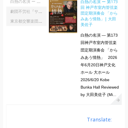
白熱の名演 ー 第173
白熱の名演 ー 第173回 神戸市室内管弦楽団定期演奏会 「からみあう情熱」| 大田美佐子
回 神戸市室内管弦楽
劇団不労社『サイキックサイファー』｜内野 儀
団定期演奏会 「から
みあう情熱」| 大田
東京都交響楽団第1045回定期演奏会Aシリーズ｜齋藤俊夫
美佐子
白熱の名演 ― 第173
回神戸市室内管弦楽
団定期演奏会 「から
みあう情熱」 2026
年6月20日神戸文化
ホール 大ホール
2026/6/20 Kobe
Bunka Hall Reviewed
by 大田美佐子 (Mi...
Translate: