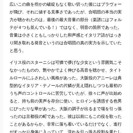
広いこの曲を些かの破綻もなく歌い切った後にはブラヴォー
が飛び、それに値する見事さであったが、合唱団の本当の実
力が聴かれたのは、最後の最大音量の部分（楽譜にはフォル
テが４つも並んでいる！）ではなく、弱音の箇所であった。
音量は小さくともしっかりした和声感とイタリア語がはっき
り聞き取れる発音というのは合唱団の真の実力を示していた
と思う。
イリス役のスターニシは可憐で儚げな少女という雰囲気こそ
なかったものの、艶やかでよく伸びる高音を聴かせ、タイト
ルロールにふさわしい風格があった。大阪役のアニーレは典
型的なイタリア・テノールの片鱗が見え隠れしつつも最初の
うち声のコントロールに苦労していたが、徐々に声が出始め
ると、持ち前の美声を存分に使い、ヒロインを誘惑する色男
にぴったりな華があった。大阪の調子が出るまで場を引っ張
ったのは京都役の町であった。彼は以前にもこの役を歌った
ことがあるからか、非常に落ち着いているだけでなく、進行
がすっかり身体に入っていて、流れを引っ張る役割を果たし