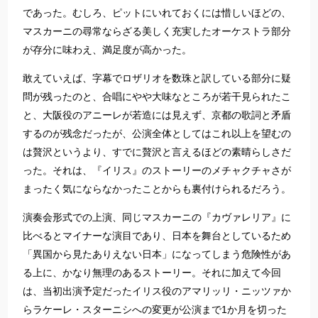
であった。むしろ、ピットにいれておくには惜しいほどの、
マスカーニの尋常ならざる美しく充実したオーケストラ部分
が存分に味わえ、満足度が高かった。
敢えていえば、字幕でロザリオを数珠と訳している部分に疑
問が残ったのと、合唱にやや大味なところが若干見られたこ
と、大阪役のアニーレが若造には見えず、京都の歌詞と矛盾
するのが残念だったが、公演全体としてはこれ以上を望むの
は贅沢というより、すでに贅沢と言えるほどの素晴らしさだ
った。それは、『イリス』のストーリーのメチャクチャさが
まったく気にならなかったことからも裏付けられるだろう。
演奏会形式での上演、同じマスカーニの『カヴァレリア』に
比べるとマイナーな演目であり、日本を舞台としているため
「異国から見たありえない日本」になってしまう危険性があ
る上に、かなり無理のあるストーリー。それに加えて今回
は、当初出演予定だったイリス役のアマリッリ・ニッツァか
らラケーレ・スターニシへの変更が公演まで1か月を切った