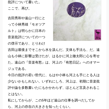
批評について書いた。
ここで、再び。
吉田秀和や遠山一行にと
って小林秀雄『モオツア
ルト』は明らかに日本の
音楽批評についての一つ
の啓示であり、とりわけ
吉田は最後までそこから水を汲んだ。文体も手法も、だ。遠
山も小林に影響は受けたが、はるかに河上徹太郎に心を寄せ
た。遠山の『音楽有愁』は、河上の『有愁日記』へのオマー
ジュである。
今日の批評の若い世代に、もはや小林も河上も手にとる人は
少ないかもしれない。いずれにしろ、河上は、初期に音楽批
評や論を多数書いたにもかかわらず、ほとんど言及されるこ
とはない。
私にしてからが、この5年ほど遠山の仕事を調べだしてか
ら、河上の存在の大きさを知ったくらい。