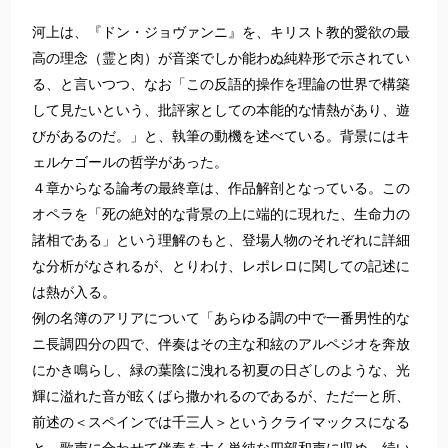
河上は、『ドン・ジョヴァンニ』を、キリスト教的愛欲の最
高の理念（霊と肉）が音楽でしか能わぬ純粋形で示されてい
る、と言いつつ、なお「この反語的操作を理論の世界で構築
して見たいという、批評家としての本能的な情熱があり、遊
びがあるのだ。」と、執筆の動機を述べている。背景にはキ
ェルケゴールの哲学があった。
４章からなる論考の最終章は、作品解剖となっている。この
オペラを「死の絶対的な背景の上に端的に現れた、生命力の
諸相である」という理解のもと、登場人物のそれぞれに詳細
な分析がなされるが、とりわけ、レポレロに関しての記述に
は熱が入る。
例の名簿のアリアについて「あらゆる調の中で一番男性的な
ニ長調四分の四で、伴奏はその主な和絃のアルペジオを奔放
にかき鳴らし、緑の葉陰に洩れる初夏の日ざしのような、光
輝に溢れた音が眩くばら撒かれるのであるが、ただ一と所、
前述の＜スペインでは千三人＞というクライマックスになる