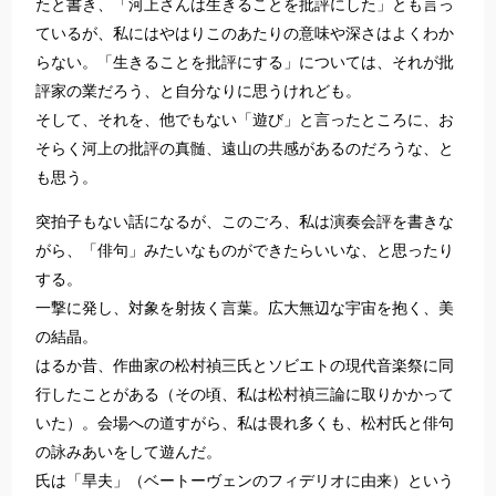
たと書き、「河上さんは生きることを批評にした」とも言っ
ているが、私にはやはりこのあたりの意味や深さはよくわか
らない。「生きることを批評にする」については、それが批
評家の業だろう、と自分なりに思うけれども。
そして、それを、他でもない「遊び」と言ったところに、お
そらく河上の批評の真髄、遠山の共感があるのだろうな、と
も思う。
突拍子もない話になるが、このごろ、私は演奏会評を書きな
がら、「俳句」みたいなものができたらいいな、と思ったり
する。
一撃に発し、対象を射抜く言葉。広大無辺な宇宙を抱く、美
の結晶。
はるか昔、作曲家の松村禎三氏とソビエトの現代音楽祭に同
行したことがある（その頃、私は松村禎三論に取りかかって
いた）。会場への道すがら、私は畏れ多くも、松村氏と俳句
の詠みあいをして遊んだ。
氏は「旱夫」（ベートーヴェンのフィデリオに由来）という