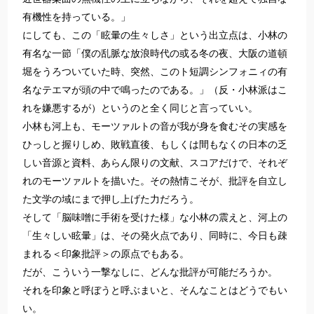
有機性を持っている。」
にしても、この「眩暈の生々しさ」という出立点は、小林の
有名な一節「僕の乱脈な放浪時代の或る冬の夜、大阪の道頓
堀をうろついていた時、突然、このト短調シンフォニィの有
名なテエマが頭の中で鳴ったのである。」（反・小林派はこ
れを嫌悪するが）というのと全く同じと言っていい。
小林も河上も、モーツァルトの音が我が身を食むその実感を
ひっしと握りしめ、敗戦直後、もしくは間もなくの日本の乏
しい音源と資料、あらん限りの文献、スコアだけで、それぞ
れのモーツァルトを描いた。その熱情こそが、批評を自立し
た文学の域にまで押し上げた力だろう。
そして「脳味噌に手術を受けた様」な小林の震えと、河上の
「生々しい眩暈」は、その発火点であり、同時に、今日も疎
まれる＜印象批評＞の原点でもある。
だが、こういう一撃なしに、どんな批評が可能だろうか。
それを印象と呼ぼうと呼ぶまいと、そんなことはどうでもい
い。