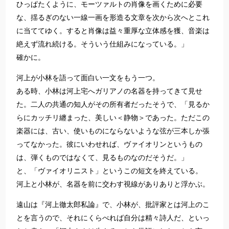
ひっぱたくように、モーツァルトの肖像を画くために必要
な、揺るぎのない一線一画を形造る文章を次から次へとこれ
に当ててゆく。すると肖像は益々重厚な立体感を獲、音楽は
絶えず流れ続ける。そういう仕組みになっている。」
確かに。
河上が小林を語って面白い一文をもう一つ。
ある時、小林は河上宅へガリアノの名器を持ってきて見せ
た。二人の共通の知人がその所有者だったそうで、「見るか
らにカッチリ纏まった、美しい＜静物＞であった。ただこの
楽器には、古い、使いものにならないような弦が三本しか張
ってなかった。彼にいわせれば、ヴァイオリンというもの
は、弾くものではなくて、見るものなのだそうだ。」
と、「ヴァイオリニスト」というこの短文を終えている。
河上と小林が、名器を前に交わす視線がありありと浮かぶ。
遠山は『河上徹太郎私論』で、小林が、批評家とは河上のこ
とを言うので、それにくらべれば自分は精々詩人だ、といっ