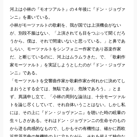
河上は小林の『モオツアルト』の４年後に『ドン・ジョヴァ
ンニ』を書いている。
小林がモーツァルトの歌劇を、我が国では上演機会がない
が、別段不服はない、「上演されても目をつぶって聞くだろ
うから。僕は、それで間違いないと思っている。」と鼻であ
しらい、モーツァルトをシンフォニー作家であり器楽作家
だ、と断じているのに、河上はムラムラきた。で、「歌劇作
家モーツァルト」を実証しようとしたのが『ドン・ジョヴァ
ンニ』である。
「モーツァルトを交響曲作家か歌劇作家か何れかに決めてし
まおうとする企ては、無駄であり、危険であろう。」とま
ず、異議申し立て、「小林の周到な論法は、十分モーツァル
トを論じ尽くしていて、それ自体いうことはない。しかし私
には、その上に『ドン・ジョヴァンニ』を聴いた時の眩暈の
生々しさがある。それはドン・ジョヴァンニの生命そのもの
から迸る肉感的なもので、しかもその有機性は、確かに西欧
近世器楽曲の無機性の上に立ちながら、それを超えて独自な