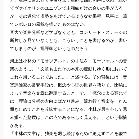
と、歌声に合わせて伴奏を太く単純な四部和声に収め、続い
てヴァイオリンのユニゾンで主和絃だけの合いの手が入る
が、その道化て虚勢をあげているような効果程、見事に一筆
でレポレロの風貌を描いたものはない。」
音大で楽曲分析など学ばなくとも、コンサート・ステージの
断片しか見ていなくとも、こういうことを書けるのが、書い
てしまうのが、批評家というものだろう。
河上は小林の『モオツアルト』の手法を、モーツァルトの音
楽のように、「文章もまたその本来の流動しゆく形において
これを用いることであった。」と述べる。その背後には「音
楽評論家の常套手段は、概念や心理の世界を藉りて、比喩に
よって音楽を文章に翻訳すること」で、「概念による類比で
は、理論は分析の方向にばかり進み、流れ行く音楽を一たん
堰き止めてこれを吟味することになる。小林が最も心して忌
み嫌った態度は、この点であるらしく見える。」という指摘
がある。
「小林の文章は、独楽を廻し続けるために絶えずこれを鞭で