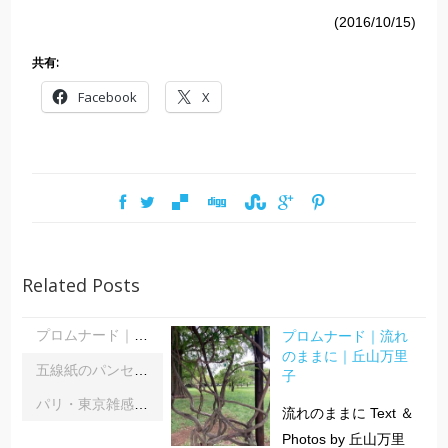
(2016/10/15)
共有:
Facebook
X
Related Posts
プロムナード｜流れ
プロムナード｜流れのままに｜丘山万里子
のままに｜丘山万里
五線紙のパンセ｜《レインボーサーペント》《夜の霧》｜浦部雪
子
パリ・東京雑感｜忘れられた「音楽の力」に脳科学の助け船 ｜松浦茂長
流れのままに Text ＆
Photos by 丘山万里