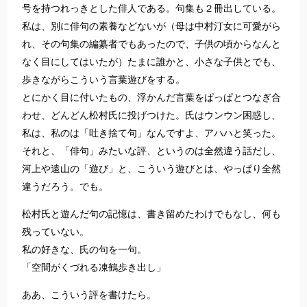
号を持つれっきとした俳人である。句集も２冊出している。
私は、別に俳句の素養などないが（母は中村汀女に可愛がら
れ、その句集の編纂者でもあったので、子供の頃からなんと
なく目にしてはいたが）たまに誰かと、小さな子供とでも、
歩きながらこういう言葉遊びをする。
とにかく目に付いたもの、浮かんだ言葉をぱっぱとつなぎ合
わせ、どんどん松村氏に投げつけた。氏はウンウン困惑し、
私は、私のは「吐き捨て句」なんですよ、アハハと笑った。
それと、「俳句」みたいな評、というのは全然違う話だし、
河上や遠山の「遊び」と、こういう遊びとは、やっぱり全然
違うだろう。でも。
松村氏と遊んだ句の記憶は、書き留めたわけでもなし、何も
残っていない。
私の好きな、氏の句を一句。
「空間がくづれる凍鶴歩き出し」
ああ、こういう評を書けたら。