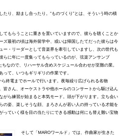
したり、励まし合ったり。“ものづくり”とは、そういう時の積
躍してもらうことに重きを置いていますので、彼らを聴くことか
ーズ最初の頃は海外留学中、或いは帰国したてだった彼らは今
ュー・リーダーとして音楽界を牽引していますし、次の世代も
彼らに年に一度集ってもらっているのが、弦楽アンサンブ
人たちなので、リハーサル含めスケジュール合わせが至難の業。
あって、いつもギリギリの作業です。
から終電までホールで行います。夜毎繰り広げられる名物
す。皆さん、オーケストラや他ホールのコンサートから駆け込ん
ながら練習が始まると本気モード。頭が下がります。立ち会い
らの姿、楽しそうな顔、まろさんが若い人の持っている才能を
がっていく様を目の当たりにできる感動は何にも替え難い宝物
そして「MAROワールド」では、作曲家が生きた