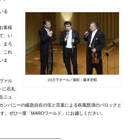
いる
お客様
て、い
。まろ
。これ
いま
(c)王子ホール／撮影：藤本史昭
ィヴァル
トに石丸
るニュ
Oカンパニーの緩急自在の弦と言葉による疾風怒濤のバロックと
ます。ぜひ一度「MAROワールド」にお越しください。
——————————————