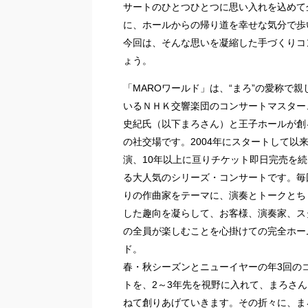
サートのひとつひとつに思い入れを込めて
に、ホールからの帰り道を幸せな気分で歩
今回は、そんな思いを凝縮した手づくりコ
ょう。
「MAROワールド」は、“まろ”の愛称で親
いるＮＨＫ交響楽団のコンサートマスター
史紀氏（以下まろさん）と王子ホールが創
の社交場です。2004年にスタートして以来
演、10年以上に亘りチケット即日完売を
る大人気のシリーズ・コンサートです。毎
りの作曲家をテーマに、演奏とトークとち
した趣向を凝らして、お客様、演奏家、ス
の全員が楽しむことを心掛けての完全ホー
ド。
春・秋シーズンとニューイヤーの年3回の
トを、2～3年先を視野に入れて、まろさ
ねて創りあげていきます。その折々に、ま