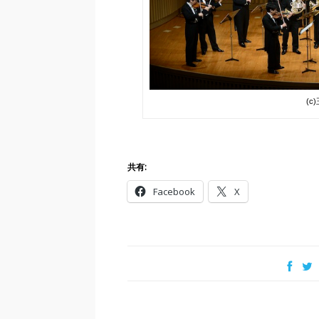
(
共有:
Facebook
X