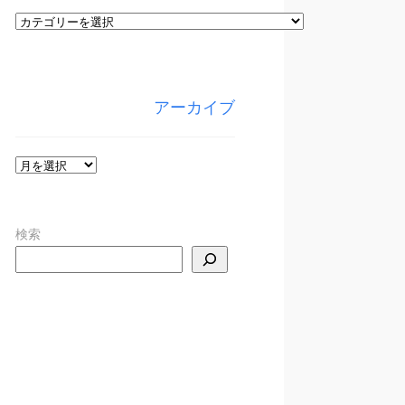
カ
テ
ゴ
リ
アーカイブ
ー
ア
ー
カ
検索
イ
ブ