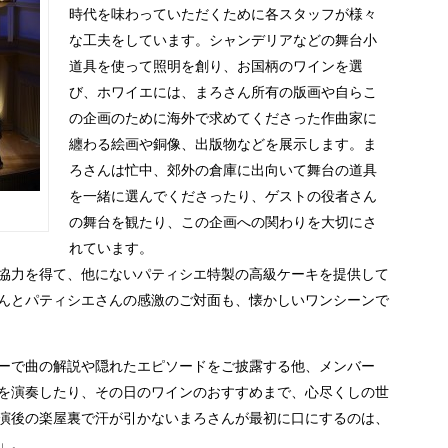
時代を味わっていただくために各スタッフが様々
な工夫をしています。シャンデリアなどの舞台小
道具を使って照明を創り、お国柄のワインを選
び、ホワイエには、まろさん所有の版画や自らこ
の企画のために海外で求めてくださった作曲家に
纏わる絵画や銅像、出版物などを展示します。ま
ろさんは忙中、郊外の倉庫に出向いて舞台の道具
を一緒に選んでくださったり、ゲストの役者さん
の舞台を観たり、この企画への関わりを大切にさ
れています。
協力を得て、他にないパティシエ特製の高級ケーキを提供して
んとパティシエさんの感激のご対面も、懐かしいワンシーンで
ーで曲の解説や隠れたエピソードをご披露する他、メンバー
を演奏したり、その日のワインのおすすめまで、心尽くしの世
演後の楽屋裏で汗が引かないまろさんが最初に口にするのは、
」。