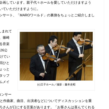
企画しています。親子代々ホールを愛していただけますよう
いていただけますように。
ンサート、「MAROワールド」の裏側をちょっとご紹介しまし
しまれて
、篠崎
る音楽
26公
続けてい
回ひと
ょっと
タッフ
ムメイ
(c)王子ホール／撮影：藤本史昭
コンサー
んと作曲家、曲目、出演者などについてディスカッションを重
ろさんが口にする言葉があります。「お客さんは喜んでくれる