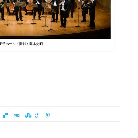
c)王子ホール／撮影：藤本史昭